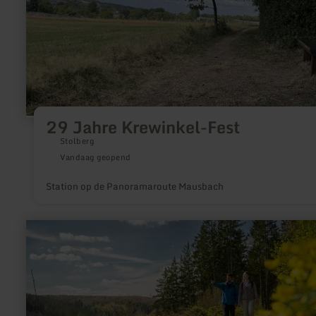
29 Jahre Krewinkel-Fest
Stolberg
Vandaag geopend
Station op de Panoramaroute Mausbach
meer
informatie
over:
Erste
Sägewerke
in
Zweifall
–
der