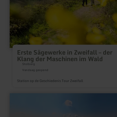
Klang
der
Maschinen
im
Wald
Erste Sägewerke in Zweifall – der
Klang der Maschinen im Wald
Stolberg
Vandaag geopend
Station op de Geschiedenis Tour Zweifall
meer
informatie
over:
Keltischer
Ringwall
–