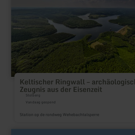
archäologisches
Zeugnis
aus
der
Eisenzeit
Keltischer Ringwall – archäologisc
Zeugnis aus der Eisenzeit
Stolberg
Vandaag geopend
Station op de rondweg Wehebachtalsperre
meer