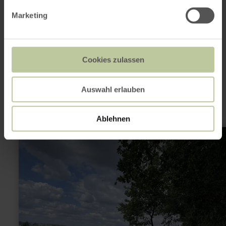
Op kaart weergeven
Marketing
Dit kan ook
Cookies zulassen
interessant zijn
Auswahl erlauben
Ablehnen
meer
informatie
over:
29
Jahre
Krewinkel-
Fest