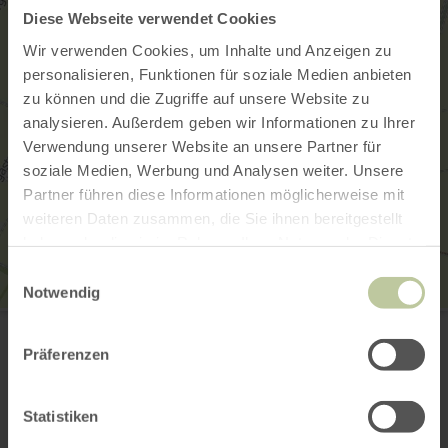
Diese Webseite verwendet Cookies
Wir verwenden Cookies, um Inhalte und Anzeigen zu
personalisieren, Funktionen für soziale Medien anbieten
zu können und die Zugriffe auf unsere Website zu
analysieren. Außerdem geben wir Informationen zu Ihrer
Verwendung unserer Website an unsere Partner für
soziale Medien, Werbung und Analysen weiter. Unsere
Partner führen diese Informationen möglicherweise mit
weiteren Daten zusammen, die Sie ihnen bereitgestellt
haben oder die sie im Rahmen Ihrer Nutzung der Dienste
gesammelt haben.
Einwilligungsauswahl
Notwendig
Biohof Loben
Auf dem Maarpfad 6
53881 Euskirchen
Präferenzen
(0049) 160 98551726
E-mail
Statistiken
Aankomst plannen