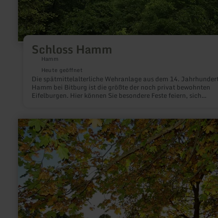
Schloss Hamm
Hamm
Heute geöffnet
Die spätmittelalterliche Wehranlage aus dem 14. Jahrhundert
Hamm bei Bitburg ist die größte der noch privat bewohnten
Eifelburgen. Hier können Sie besondere Feste feiern, sich
standesamtlich trauen lassen, in der Barockkapelle kirchlich
heiraten, im Rittersaal speisen, tanzen, Geburtstage und Jubi
feiern, im Innenhof einen Sektempfang geben und vieles mehr
mehr
erfahren
zu:
Stadtpark
Wittlich