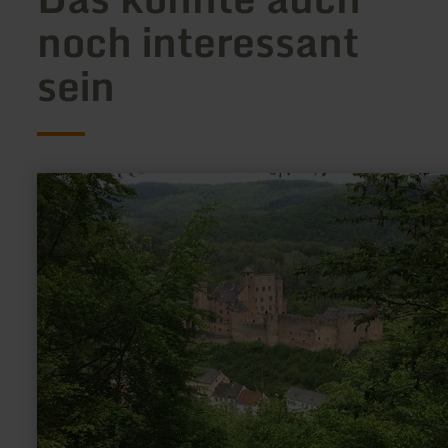
noch interessant
sein
mehr
erfahren
zu:
Schloss
Hamm