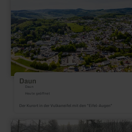
Daun
Daun
Heute geöffnet
Der Kurort in der Vulkaneifel mit den "Eifel-Augen"
mehr
erfahren
zu: