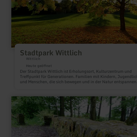
Stadtpark Wittlich
Wittlich
Heute geöffnet
Der Stadtpark Wittlich ist Erholungsort, Kulturzentrum und
Treffpunkt für Generationen. Familien mit Kindern, Jugendlic
und Menschen, die sich bewegen und in der Natur entspannen
wollen, genießen die weitläufige, schöne Grünanlage am
Stadtrand.
mehr
erfahren
zu:
Reste
der
Römischen
Langmauer