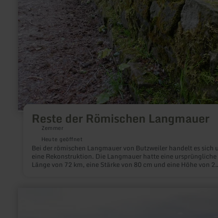
Reste der Römischen Langmauer
Zemmer
Heute geöffnet
Bei der römischen Langmauer von Butzweiler handelt es sich
eine Rekonstruktion. Die Langmauer hatte eine ursprüngliche
Länge von 72 km, eine Stärke von 80 cm und eine Höhe von 2
Metern. Erbaut wurde die ursprüngliche Mauer gegen Ende des
Jh. In unmittelbarer Nähe zur Langmauer befinden sich weite
römische Zeugnisse wie beispielsweise die Hermenanlage von
mehr
Welschbillig.
erfahren
zu:
Daun