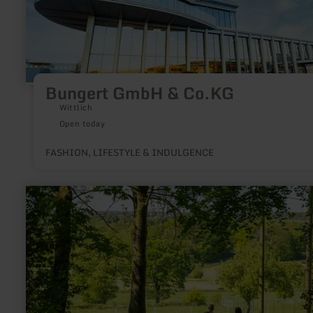
GmbH
&amp;
Co.KG
Bungert GmbH & Co.KG
Wittlich
Open today
FASHION, LIFESTYLE & INDULGENCE
learn
more
about:
Hecken
–
grüne
Grenzen
mit
Geschichte
und
Leben