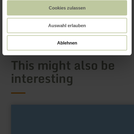
Email
Cookies zulassen
Website
Plan your arrival
Auswahl erlauben
Show on map
Ablehnen
This might also be
interesting
learn
more
about:
Dreifachwerk
Cafe