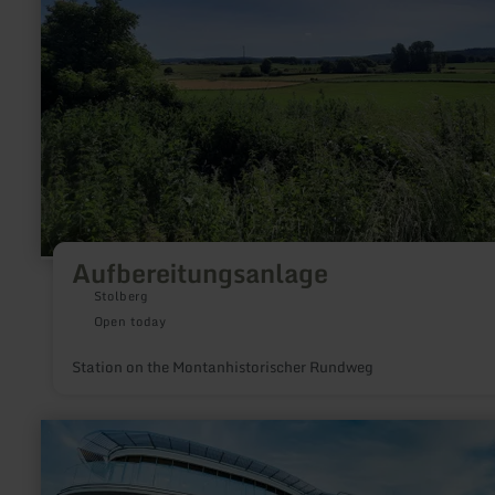
about:
Aufbereitungsanlage
Aufbereitungsanlage
Stolberg
Open today
Station on the Montanhistorischer Rundweg
learn
more
about:
Bungert