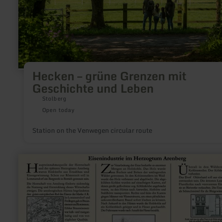
Hecken – grüne Grenzen mit
Geschichte und Leben
Stolberg
Open today
Station on the Venwegen circular route
learn
more
about:
Information
board
about
ruined
castle
of