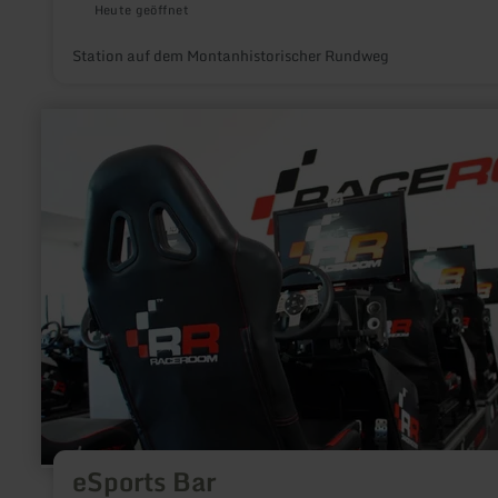
Heute geöffnet
Station auf dem Montanhistorischer Rundweg
mehr
erfahren
zu:
eSports
Bar
eSports Bar