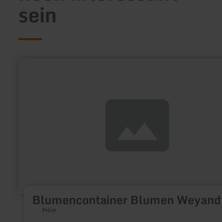
sein
mehr
erfahren
zu:
Blumencontainer
Blumen
Weyandt
Blumencontainer Blumen Weyand
Prüm