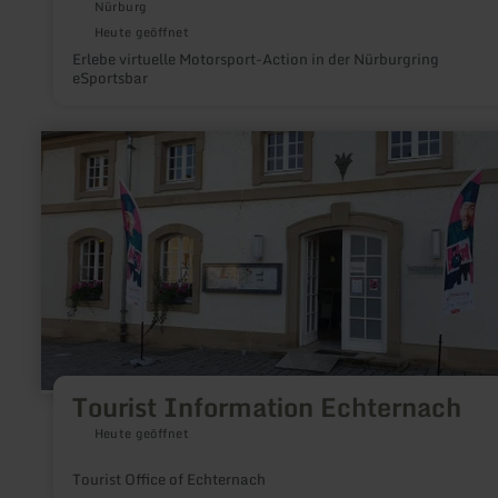
Nürburg
Heute geöffnet
Erlebe virtuelle Motorsport-Action in der Nürburgring
eSportsbar
mehr
erfahren
zu:
Tourist
Information
Echternach
Tourist Information Echternach
Heute geöffnet
Tourist Office of Echternach