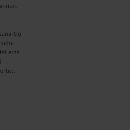
pannen.
senartig
ische
ist eine
i
ertet.
r