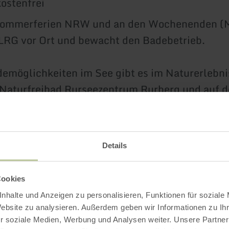
kostenfrei
Sommerferien NRW und an den Wochenenden (
DLRG vor Ort und bewacht den Badebetrieb.
emöglichkeiten im See gibt es im Naturerlebn
 Naturfreibad Rurseezentrum Rurberg und auf d
schauel.
Details
Impressionen
Cookies
nhalte und Anzeigen zu personalisieren, Funktionen für soziale
Website zu analysieren. Außerdem geben wir Informationen zu I
r soziale Medien, Werbung und Analysen weiter. Unsere Partner