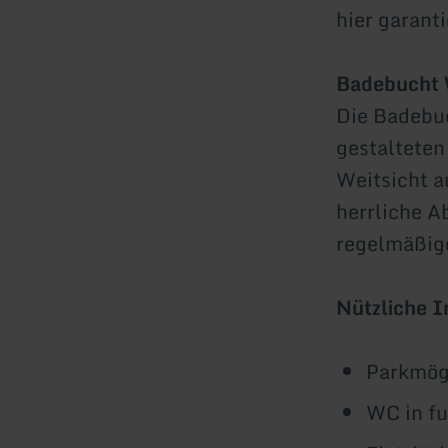
hier garant
Badebucht 
Die Badebuc
gestalteten
Weitsicht a
herrliche 
regelmäßige
Nützliche 
Parkmögl
WC in fu