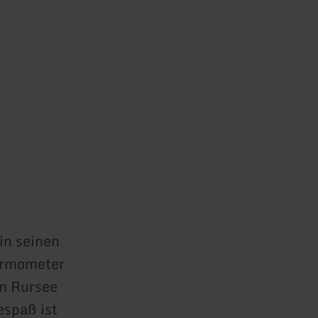
in seinen
ermometer
am Rursee
espaß ist