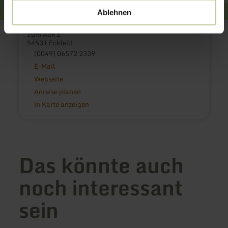
Ablehnen
Atelier AAK 1
Zum Aak 1
54531 Eckfeld
(0049) 06572 2339
E-Mail
Webseite
Anreise planen
in Karte anzeigen
Das könnte auch
noch interessant
sein