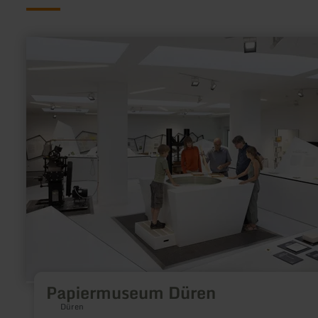
mehr
erfahren
zu:
Papiermuseum
Düren
Papiermuseum Düren
Düren