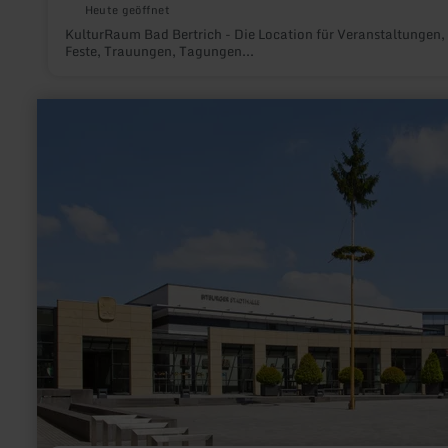
Heute geöffnet
KulturRaum Bad Bertrich - Die Location für Veranstaltungen,
Feste, Trauungen, Tagungen...
mehr
erfahren
zu:
Bitburger
Stadthalle