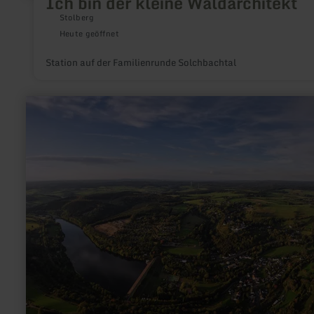
Ich bin der kleine Waldarchitekt
Stolberg
Heute geöffnet
Station auf der Familienrunde Solchbachtal
mehr
erfahren
zu:
Wohnmobilstellplatz
Kronenburger
See