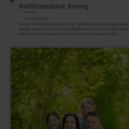
Raiffeisenbank Kehrig
Kehrig
Heute geöffnet
Hauptstelle KehrigAusstattung: Geldautomat Auszugsdrucker Bei
Fragen wenden Sie sich bitte telefonisch an: 02651 2001 oder
unter: https://www.raiba-kehrig.de/privatkunden.html
mehr
erfahren
zu:
Ich
bin
der
kleine
Waldarchitekt