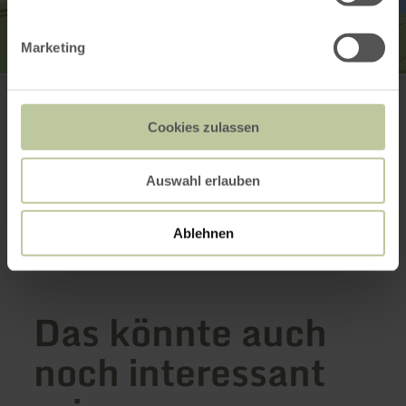
Marketing
Vereinsgemeinschaft Antoniushof GbR
Seeufer 5
52152 Simmerath-Rurberg
Cookies zulassen
+49 2473 2322
E-Mail
Webseite
Auswahl erlauben
Anreise planen
in Karte anzeigen
Ablehnen
Das könnte auch
noch interessant