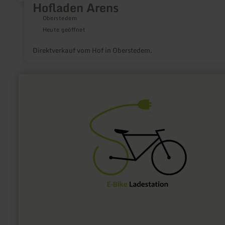
Hofladen Arens
Oberstedem
Heute geöffnet
Direktverkauf vom Hof in Oberstedem.
mehr
erfahren
zu:
E-
Bike
Ladestation
Gillenfeld
Minigolf