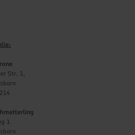
lle:
Krone
r Str. 1,
esborn
/214
hmetterling
eg 1
esborn