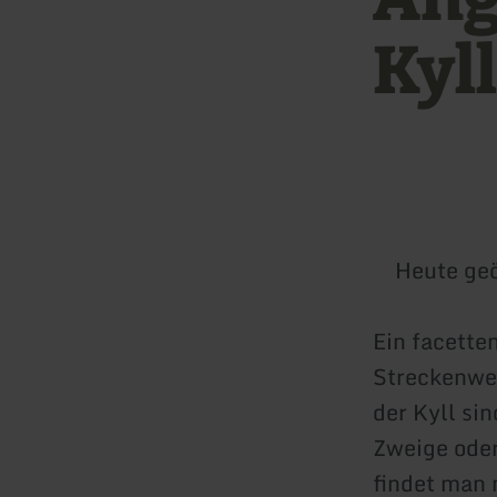
Kyll
Heute geö
Ein facette
Streckenwe
der Kyll si
Zweige oder
findet man 