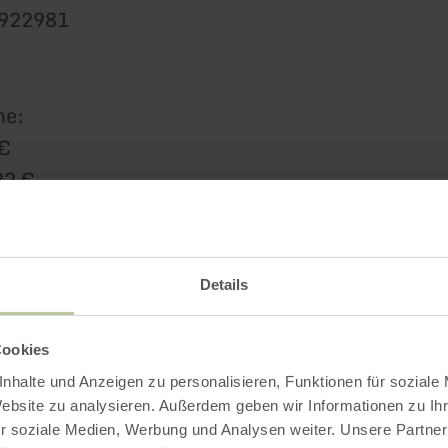
/922981
ne:
 €
32 €
 Strecke 39 €
 inkl. MwSt.
Details
treckenabschnitt Birresborn ist nur in Verbind
g in Birresborn möglich!
Cookies
nhalte und Anzeigen zu personalisieren, Funktionen für soziale
Website zu analysieren. Außerdem geben wir Informationen zu I
r soziale Medien, Werbung und Analysen weiter. Unsere Partner