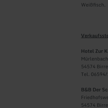
Weißfisch.
Verkaufsste
Hotel Zur 
Mürlenbache
54574 Birr
Tel. 06594
B&B Der Sc
Friedhofsw
54574 Birr