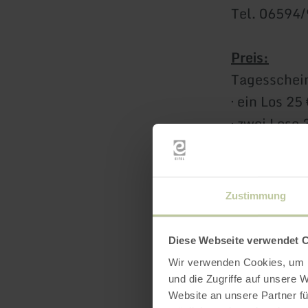
Tel. 06594
Preis:
Tagesschei
· ein Los 25
· zwei Lose 
· komplette
Alle Preise
Zustimmung
Angeln im S
Übernachtun
Diese Webseite verwendet 
Wir verwenden Cookies, um I
und die Zugriffe auf unsere 
Website an unsere Partner fü