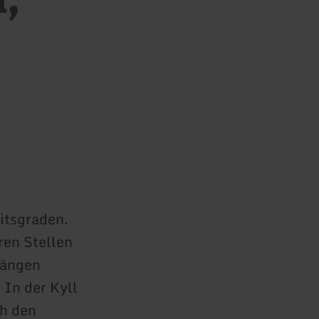
itsgraden.
en Stellen
 hängen
 In der Kyll
ch den