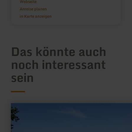
Webseite
Anreise planen
in Karte anzeigen
Das könnte auch
noch interessant
sein
mehr
erfahren
zu:
Aktiv
Gesund
Parcours