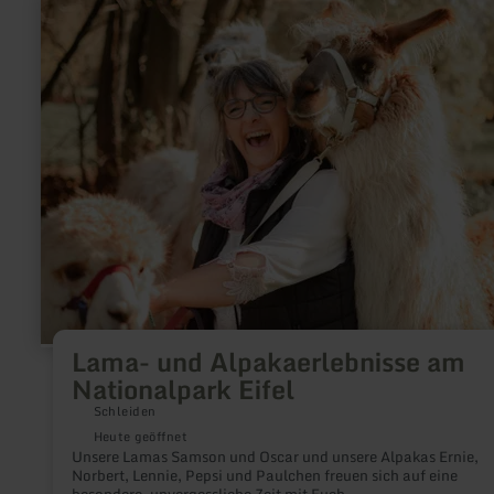
erfahren
zu:
Lama-
und
Alpakaerlebnisse
am
Nationalpark
Eifel
Lama- und Alpakaerlebnisse am
Nationalpark Eifel
Schleiden
Heute geöffnet
Unsere Lamas Samson und Oscar und unsere Alpakas Ernie,
Norbert, Lennie, Pepsi und Paulchen freuen sich auf eine