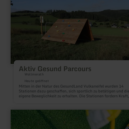
Aktiv Gesund Parcours
Wollmerath
Heute geöffnet
Mitten in der Natur des GesundLand Vulkaneifel wurden 14
Stationen dazu geschaffen, sich sportlich zu betätigen und di
eigene Beweglichkeit zu erhalten. Die Stationen fordern Kraft,
Ausdauer und Koordination. Somit bleibt der ganze Körper in
Schwung.
mehr
erfahren
zu:
Minigolf