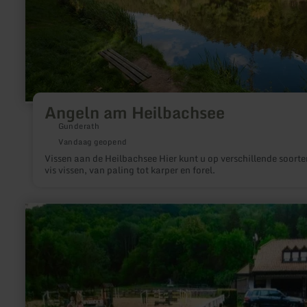
Angeln am Heilbachsee
Gunderath
Vandaag geopend
Vissen aan de Heilbachsee Hier kunt u op verschillende soorte
vis vissen, van paling tot karper en forel.
meer
informatie
over:
Reiten
auf
dem
Lunkeshof
in
Irrel