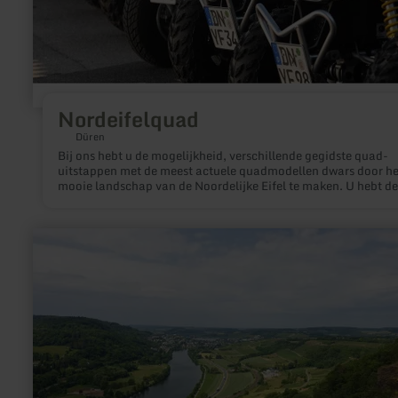
Nordeifelquad
Düren
Bij ons hebt u de mogelijkheid, verschillende gegidste quad-
uitstappen met de meest actuele quadmodellen dwars door he
mooie landschap van de Noordelijke Eifel te maken. U hebt de
mogelijkheid, uit een verschillende duur en een verschillend tr
van de uitstap een keuze te maken. Indien u vragen of wensen
betrekking tot speciale bestemmingen hebt, staat wij u te allen
meer
graag telefonisch of per e-mail ter beschikking. Wij verheuge
informatie
op uw aanvragen en zullen deze zonder uitstel beantwoorden.
over:
kijken ernaar uit, u weldra op één van onze uitstapjes te moge
Natürlich
verwelkomen.
Igel