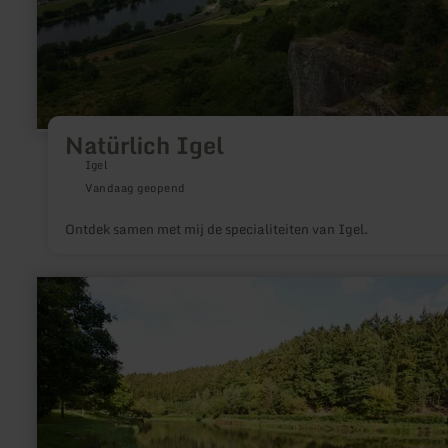
Natürlich Igel
Igel
Vandaag geopend
Ontdek samen met mij de specialiteiten van Igel.
meer
informatie
over:
Angeln
am
Heilbachsee