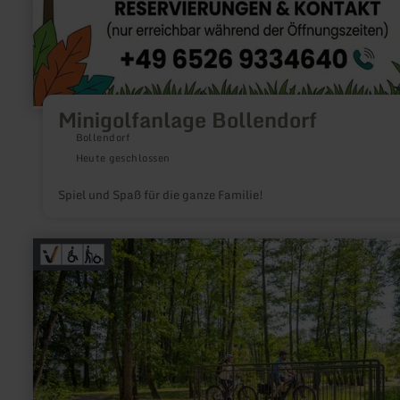
Minigolfanlage Bollendorf
Bollendorf
Heute geschlossen
Spiel und Spaß für die ganze Familie!
mehr
erfahren
zu:
Kurpark
Stadtkyll