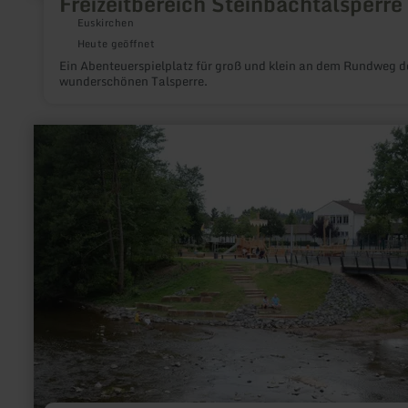
Freizeitbereich Steinbachtalsperre
Euskirchen
Heute geöffnet
Ein Abenteuerspielplatz für groß und klein an dem Rundweg d
wunderschönen Talsperre.
mehr
erfahren
zu:
Wasserspielplatz
am
Rommelsbach