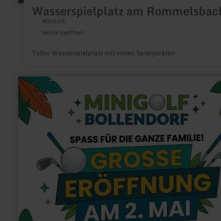
Wasserspielplatz am Rommelsbac
Wittlich
Heute geöffnet
Toller Wasserspielplatz mit vielen Spielgeräten
mehr
erfahren
zu:
Minigolfanlage
Bollendorf