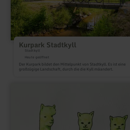
Kurpark Stadtkyll
Stadtkyll
Heute geöffnet
Der Kurpark bildet den Mittelpunkt von Stadtkyll. Es ist eine
großzügige Landschaft, durch die die Kyll mäandert.
mehr
erfahren
zu:
Sandras
Eifler
Alpakas