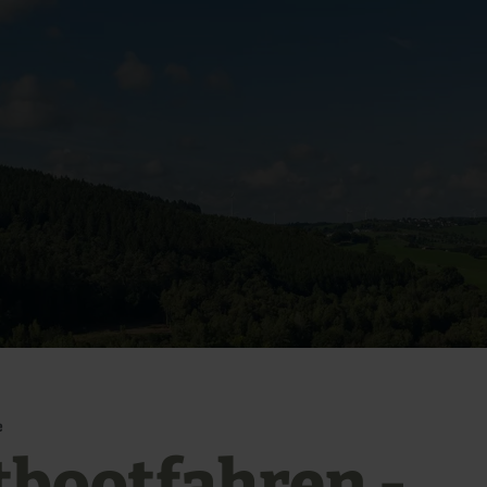
e
tbootfahren -