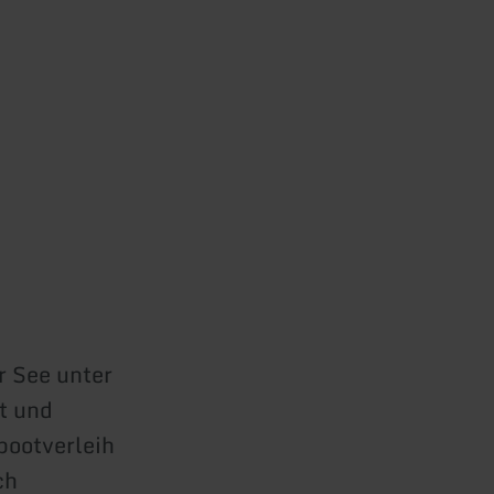
 See unter
t und
bootverleih
ch