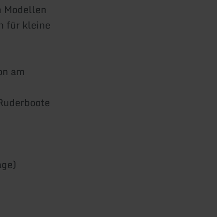
n Modellen
 für kleine
ion am
 Ruderboote
age)