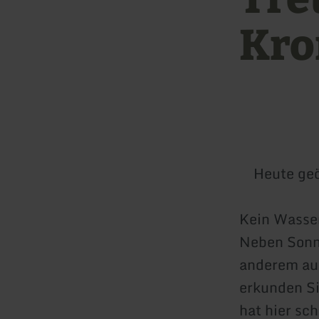
Kro
Heute geö
Kein Wasser
Neben Sonn
anderem auc
erkunden Si
hat hier sc