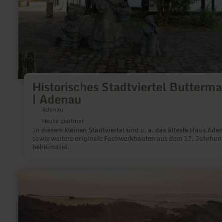
Historisches Stadtviertel Butterma
| Adenau
Adenau
Heute geöffnet
In diesem kleinen Stadtviertel sind u. a. das älteste Haus Ade
sowie weitere originale Fachwerkbauten aus dem 17. Jahrhun
beheimatet.
mehr
erfahren
zu:
Burg
Pyrmont