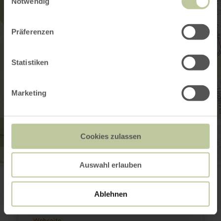
Notwendig
Präferenzen
Statistiken
Marketing
Cookies zulassen
Auswahl erlauben
Achtsamkeitspfad Kleine Kyll
Mosenbergstr. 22
54531 Manderscheid
Ablehnen
(0049) 6592 951370
E-Mail
Webseite