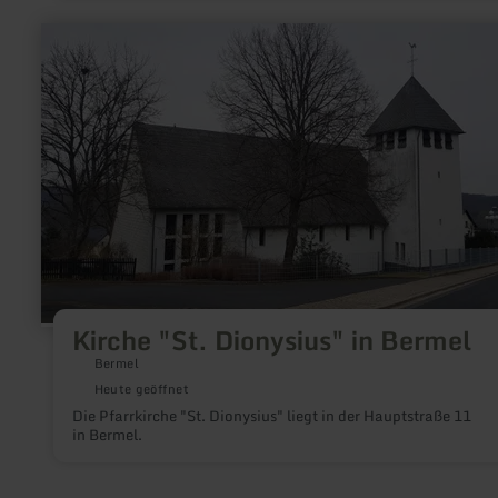
mehr
erfahren
zu:
Kirche
"St.
Dionysius"
in
Bermel
Kirche "St. Dionysius" in Bermel
Bermel
Heute geöffnet
Die Pfarrkirche "St. Dionysius" liegt in der Hauptstraße 11
in Bermel.