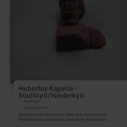
Kapelle
-
Stadtkyll/Niederkyll
Hubertus Kapelle -
Stadtkyll/Niederkyll
Stadtkyll
Heute geöffnet
Spätgotisches Kleinod mit alten Wandermalereien,
Nothelferkreuz und einem vorwitzigen Römerkopf.