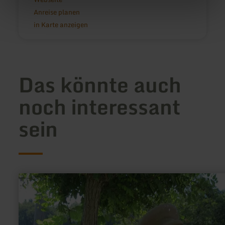
Anreise planen
in Karte anzeigen
Das könnte auch
noch interessant
sein
mehr
erfahren
zu:
Eifler
Original
Bläke
Fritz