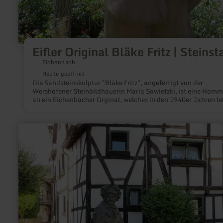
Eifler Original Bläke Fritz | Steinst
Eichenbach
Heute geöffnet
Die Sandsteinskulptur "Bläke Fritz", angefertigt von der
Wershofener Steinbildhauerin Maria Sowietzki, ist eine Hom
an ein Eichenbacher Orginal, welches in den 1940er Jahren le
und in der Umgebung für seinen besonderen Humor bekannt w
mehr
erfahren
zu:
Historisches
Stadtviertel
Buttermarkt
|
Adenau