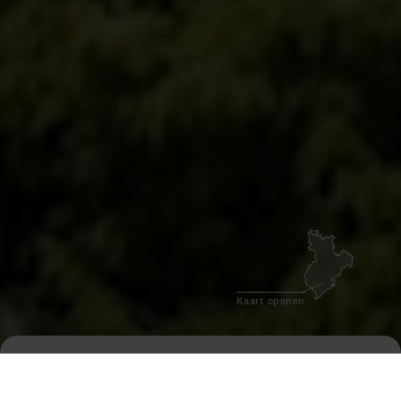
Video
pauzeren
Kaart openen
Startpagina
Beleef de Eifel