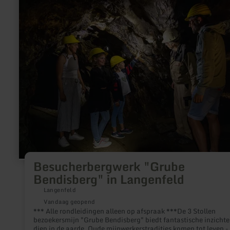
informatie
over:
Besucherbergwerk
"Grube
Bendisberg"
in
Langenfeld
Besucherbergwerk "Grube
Bendisberg" in Langenfeld
Langenfeld
Vandaag geopend
*** Alle rondleidingen alleen op afspraak ***De 3 Stollen
bezoekersmijn "Grube Bendisberg" biedt fantastische inzichten
diep in de aarde. Oude mijnwerkerstradities komen tot leven -