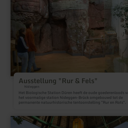
Fels"
Ausstellung "Rur & Fels"
Nideggen
Het Biologische Station Düren heeft de oude goederenloods v
het voormalige station Nideggen-Brück omgebouwd tot de
permanente natuurhistorische tentoonstelling "Rur en Rots".
meer
informatie
over: