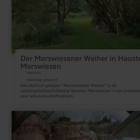
Der Morswiesener Weiher in Haust
Morswiesen
Hausten
Vandaag geopend
Het idyllisch gelegen "Morswiesener Weiher" in de
contemplatieve Eifeldorp Hausten-Morswiesen is een juweeltj
voor alle natuurliefhebbers.
meer
informatie
over:
Ausstellung
"Rur
&amp;