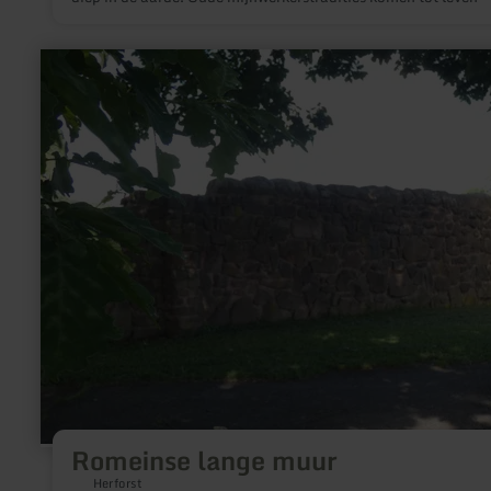
fascinerende wereld voor jong en oud.
meer
informatie
over:
Romeinse
lange
muur
Romeinse lange muur
Herforst