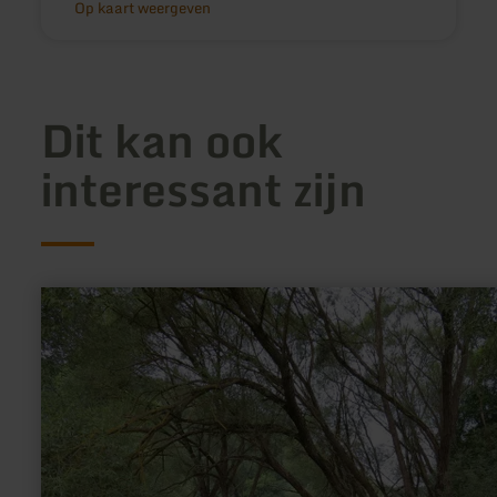
Op kaart weergeven
Dit kan ook
interessant zijn
meer
informatie
over:
Der
Morswiesener
Weiher
in
Hausten-
Morswiesen