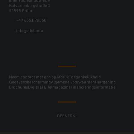
Eifel Tourismus GmbH
Kalvarienbergstraße 1
54595 Prüm
+49 6551 96560
info@eifel.info
Facebook
Instagram
Pinterest
YouTube
Neem contact met ons op
Afdruk
Toegankelijkheid
Gegevensbescherming
Algemene voorwaarden
Herroeping
Brochures
Digitaal Eifelmagazine
Financieringsinformatie
DE
EN
FR
NL