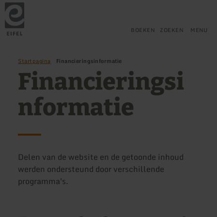
Terug
Ga naar de hoofdinhoud
Ga naar de zoekfunctie
Ga naar de hoofdnavigatie
Ga naar de voettekst
naar
de
startpagina
BOEKEN
ZOEKEN
MENU
Startpagina
Financieringsinformatie
Financieringsi
nformatie
Delen van de website en de getoonde inhoud
werden ondersteund door verschillende
programma's.