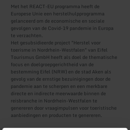
Met het REACT-EU programma heeft de
Europese Unie een herstelhulpprogramma
gelanceerd om de economische en sociale
gevolgen van de Covid-19 pandemie in Europa
te verzachten.
Het gesubsidieerde project "Herstel voor
toerisme in Nordrhein-Westfalen" van Eifel
Tourismus GmbH heeft als doel de thematische
focus en doelgroepgerichtheid van de
bestemming Eifel (NRW) en de stad Aken als
gevolg van de ernstige bezuinigingen door de
pandemie aan te scherpen en een merkbare
directe en indirecte meerwaarde binnen de
reisbranche in Nordrhein-Westfalen te
genereren door vraagimpulsen voor toeristische
aanbiedingen en producten te genereren.