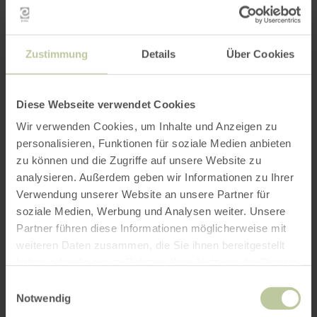
Op de lange termijn zal de uitvoering van de
afzonderlijke projecten helpen om de digitale
aanwezigheid van de bestemming Eifel en de
stad Aken te vergroten, de digitalisering te
Zustimmung
Details
Über Cookies
bevorderen en zo de uitvoering van de strategie
voor staatstoerisme duurzaam te ondersteunen.
Diese Webseite verwendet Cookies
Meer informatie over het project van Eifel
Wir verwenden Cookies, um Inhalte und Anzeigen zu
Tourismus GmbH
personalisieren, Funktionen für soziale Medien anbieten
zu können und die Zugriffe auf unsere Website zu
analysieren. Außerdem geben wir Informationen zu Ihrer
Verwendung unserer Website an unsere Partner für
REACT-EU
soziale Medien, Werbung und Analysen weiter. Unsere
financieringslogo's
Partner führen diese Informationen möglicherweise mit
weiteren Daten zusammen, die Sie ihnen bereitgestellt
haben oder die sie im Rahmen Ihrer Nutzung der Dienste
gesammelt haben.
Einwilligungsauswahl
Notwendig