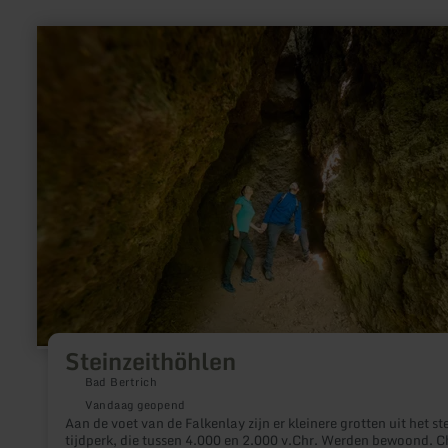
meer
informatie
over:
Steinzeithöhlen
Steinzeithöhlen
Bad Bertrich
Vandaag geopend
Aan de voet van de Falkenlay zijn er kleinere grotten uit het s
tijdperk, die tussen 4.000 en 2.000 v.Chr. Werden bewoond. C