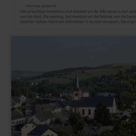
Vandaag geopend
Het prachtige herenhuis dat dateert uit de 18e eeuw is het sy
van de stad. De woning, het kantoor en de fabriek van de ber
clothier Johan Heinrich Schreibler is nu een museum. De orgi
uitrusting is nog steeds yoals de mensen er leefde 250 jaar ge
meer
informatie
over:
Parochiekerk
-
Stadtkyll