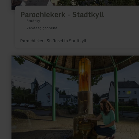
Parochiekerk - Stadtkyll
Stadtkyll
Vandaag geopend
Parochiekerk St. Josef in Stadtkyll
meer
informatie
over:
Steinborner
Drees