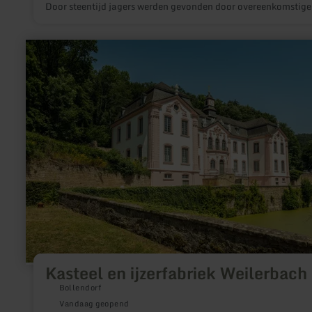
Door steentijd jagers werden gevonden door overeenkomstige
vondsten. De grotten zijn te bereiken via het wandelpad
"HeimatSpur Geo-Route", "HeimatSpur Wasserfall-Erlebnisro
meer
informatie
over:
Kasteel
en
ijzerfabriek
Weilerbach
Kasteel en ijzerfabriek Weilerbach
Bollendorf
Vandaag geopend