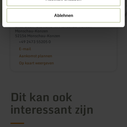
Ablehnen
Eifel-Blick "Die Hohe" in Monschau-Konzen
Monschau-Konzen
52156 Monschau-Konzen
+49 2473 55205 0
E-mail
Aankomst plannen
Op kaart weergeven
Dit kan ook
interessant zijn