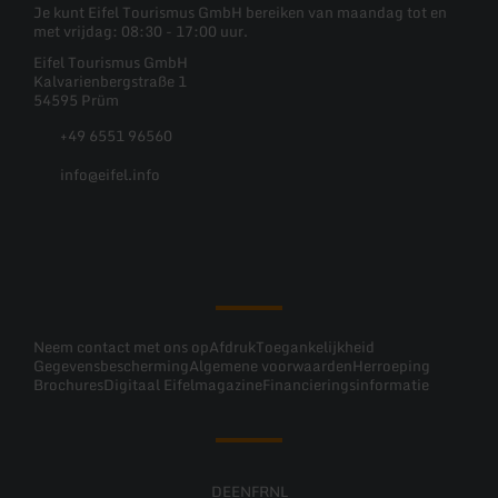
Je kunt Eifel Tourismus GmbH bereiken van maandag tot en
met vrijdag: 08:30 - 17:00 uur.
Eifel Tourismus GmbH
Kalvarienbergstraße 1
54595 Prüm
+49 6551 96560
info@eifel.info
Facebook
Instagram
Pinterest
YouTube
Neem contact met ons op
Afdruk
Toegankelijkheid
Gegevensbescherming
Algemene voorwaarden
Herroeping
Brochures
Digitaal Eifelmagazine
Financieringsinformatie
DE
EN
FR
NL