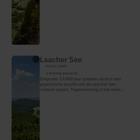
oog van een naald in het zandsteen loopt,
loopt door een 200 miljoen jaar oude
zeebodem die vele geheimen herbergt.
Laacher See
meer
informatie
Maria Laach
over:
Laacher
Vandaag geopend
See
Ongeveer 13.000 jaar geleden vond er een
gigantische eruptie van de Laacher See-
vulkaan plaats. Tegenwoordig is het meer
een populair excursiedoel. In de buurt van de
Laacher See ligt ook de indrukwekkende
abdij Maria Laach.