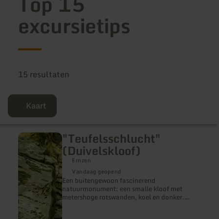
Top 15
excursietips
15 resultaten
Kaart
"Teufelsschlucht"
meer
informatie
(Duivelskloof)
over:
"Teufelsschlucht"
Ernzen
(Duivelskloof)
Vandaag geopend
Een buitengewoon fascinerend
natuurmonument: een smalle kloof met
metershoge rotswanden, koel en donker.
Scheuren en spleten, verweerd en begroeid
met mossen en korstmossen. Wie door dit