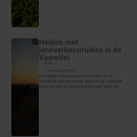
Heiden met
meer
informatie
jeneverbesstruiken in de
over:
Vooreifel
Heiden
met
Arft
jeneverbesstruiken
in
Vandaag geopend
de
De heiden met jeneverbesstruiken in de
Vooreifel
Vooreifel zijn een echte 'geheimtip'. Hiertoe
behoren ook de zeldzame (en zelfs door de
Europese wet bijzonder beschermde) soorten
jeneverbesstruik-heiden uit de Oost-Eifel.