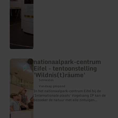
nationaalpark-centrum
meer
informatie
Eifel - tentoonstelling
over:
'Wildnis(t)räume'
nationaalpark-
centrum
Schleiden
Eifel
-
Vandaag geopend
tentoonstelling
In het nationaalpark-centrum Eifel bij de
'Wildnis(t)räume'
'Internationale plaats' Vogelsang IP kan de
bezoeker de natuur met alle zintuigen
beleven. En dat zowel binnen alsook buiten.
Omringd door dichtbegroeide loofbossen
biedt het moderne bezoekerscentrum boven
het Urft-meer de tentoonstelling