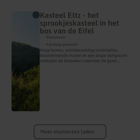
Kasteel Eltz - het
meer
informatie
sprookjeskasteel in het
over:
bos van de Eifel
Kasteel
Eltz
Wierschem
-
het
Vandaag geopend
sprookjeskasteel
Hoge torens, schilderachtige oriëntaties,
in
beschermende muren en een diepe slotgracht
het
verbazen de bezoekers wanneer de goed
bos
bewaarde middeleeuwse burcht uit het niets
van
opduikt op een van de wandelpaden -
de
bijvoorbeeld het bekroonde droompad "Eltzer
Eifel
Burgpanorama". Het interieur bevat goed
bewaarde schatten: de imposante ridderzaal,
de wapenkamer en de schatkamer of de
slaap-, woon- en schrijfkamers. Dit alles kan
worden ervaren tijdens een rondleiding
tussen april en november.
Meer elementen laden