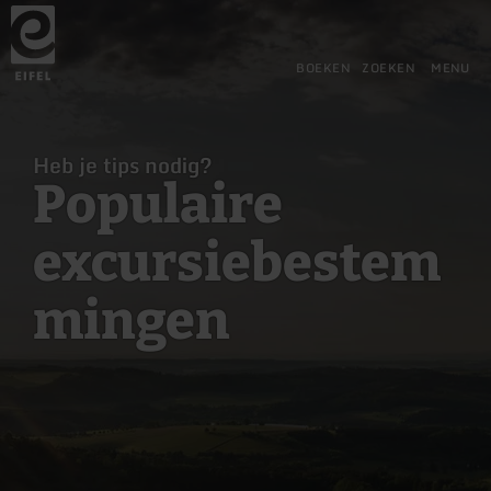
Terug
Ga naar de hoofdinhoud
Ga naar de zoekfunctie
Ga naar de hoofdnavigatie
Ga naar de voettekst
naar
de
startpagina
BOEKEN
ZOEKEN
MENU
Heb je tips nodig?
Populaire
excursiebestem
mingen