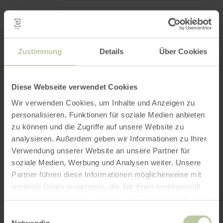
Vogelsang IP
meer
informatie
Schleiden
over:
Vogelsang
Vandaag geopend
IP
Zustimmung
Details
Über Cookies
Vogelsang IP – Geniet van geschiedenis,
natuur en weidse uitzichten
Diese Webseite verwendet Cookies
Wir verwenden Cookies, um Inhalte und Anzeigen zu
personalisieren, Funktionen für soziale Medien anbieten
zu können und die Zugriffe auf unsere Website zu
analysieren. Außerdem geben wir Informationen zu Ihrer
Verwendung unserer Website an unsere Partner für
soziale Medien, Werbung und Analysen weiter. Unsere
Partner führen diese Informationen möglicherweise mit
weiteren Daten zusammen, die Sie ihnen bereitgestellt
haben oder die sie im Rahmen Ihrer Nutzung der Dienste
gesammelt haben.
Einwilligungsauswahl