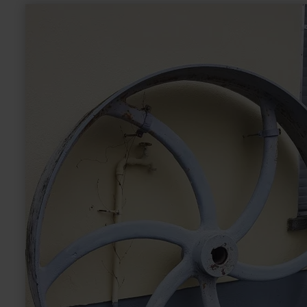
(wildernisdromen/ruimtes) - een barrièrevrije en interactieve
meer
natuurbelevenis voor mensen van iedere leeftijd.Het nationaa
informatie
centrum Eifel is gedurende het hele jaar geopend.
over:
Brückenmühle
Wittlich