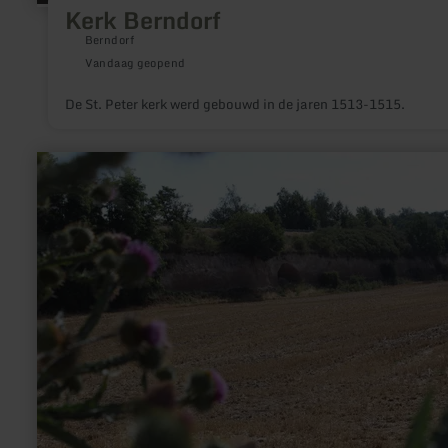
Kerk Berndorf
Berndorf
Vandaag geopend
De St. Peter kerk werd gebouwd in de jaren 1513-1515.
meer
informatie
over:
Krufter
Bachtal