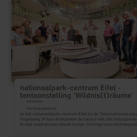
nationaalpark-
centrum
Eifel
-
tentoonstelling
'Wildnis(t)räume'
nationaalpark-centrum Eifel -
tentoonstelling 'Wildnis(t)räume'
Schleiden
Vandaag geopend
In het nationaalpark-centrum Eifel bij de 'Internationale plaa
Vogelsang IP kan de bezoeker de natuur met alle zintuigen be
En dat zowel binnen alsook buiten. Omringd door dichtbegroe
loofbossen biedt het moderne bezoekerscentrum boven het Ur
meer de tentoonstelling 'Wildnis(t)räume'