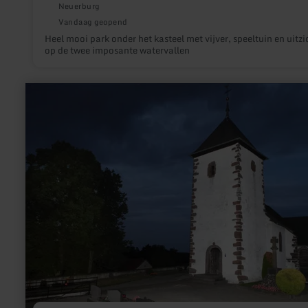
Neuerburg
Vandaag geopend
Heel mooi park onder het kasteel met vijver, speeltuin en uitzi
op de twee imposante watervallen
meer
informatie
over:
Kerk
Berndorf