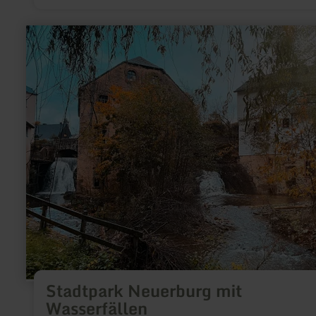
Mühlenroute direct langs het voormalige molengebouw.
meer
informatie
over:
Stadtpark
Neuerburg
mit
Wasserfällen
Stadtpark Neuerburg mit
Wasserfällen