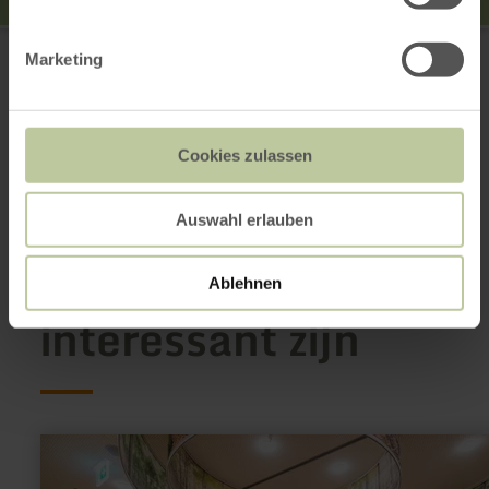
Rureifel Tourismus GmbH
52396 Heimbach
Marketing
+49 2473 55205 0
E-mail
Aankomst plannen
Cookies zulassen
Op kaart weergeven
Auswahl erlauben
Dit kan ook
Ablehnen
interessant zijn
meer
informatie
over: