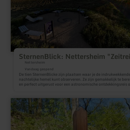
SternenBlick: Nettersheim "Zeitre
Nettersheim
Vandaag geopend
De tien SternenBlicke zijn plaatsen waar je de indrukwekkend
nachtelijke hemel kunt observeren. Ze zijn gemakkelijk te bere
en perfect uitgerust voor een astronomische ontdekkingsreis 
eigen houtje. Spannende informatie en passende installaties 
om de fascinatie van het sterrenkijken te verdiepen.Elke
SternenBlick heeft zijn eigen thema gekregen. Verschillende
meer
aspecten van astronomie en nachtelijke natuur en lokale
informatie
specialiteiten worden er getoond.
over:
Waschhaus
Heidweiler