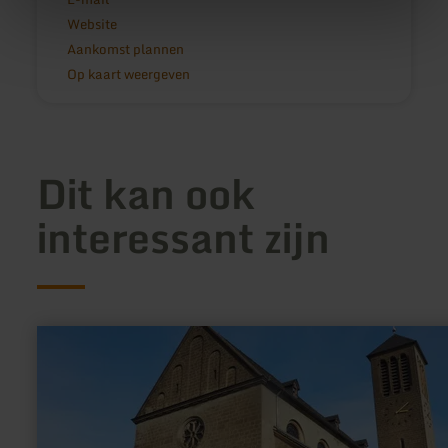
Website
Aankomst plannen
Op kaart weergeven
Dit kan ook
interessant zijn
meer
informatie
over:
St.
Hubertus