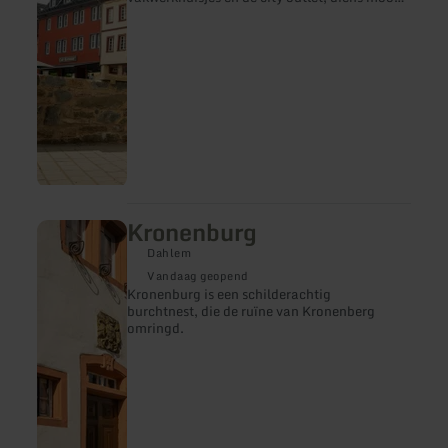
winkels uitnodigen, gezellig te komen
winkelen. En in één van de talrijke gezellige
cafés en restaurants kun je heerlijk tot rust
komen.
Kronenburg
meer
informatie
Dahlem
over:
Kronenburg
Vandaag geopend
Kronenburg is een schilderachtig
burchtnest, die de ruïne van Kronenberg
omringd.