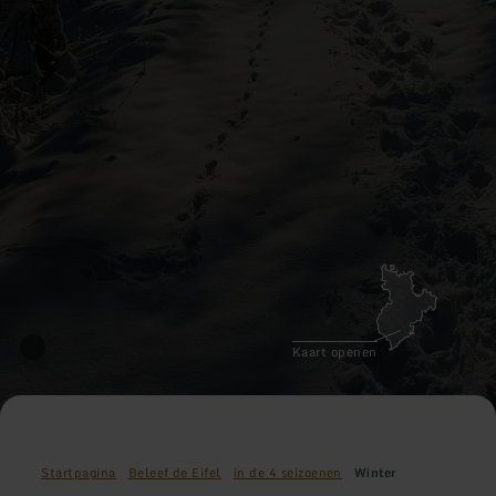
Kaart openen
Startpagina
Beleef de Eifel
in de 4 seizoenen
Winter