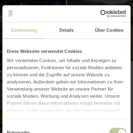
en
paleizen
Zustimmung
Details
Über Cookies
Kastelen en paleizen
Diese Webseite verwendet Cookies
Wir verwenden Cookies, um Inhalte und Anzeigen zu
personalisieren, Funktionen für soziale Medien anbieten
zu können und die Zugriffe auf unsere Website zu
analysieren. Außerdem geben wir Informationen zu Ihrer
Verwendung unserer Website an unsere Partner für
soziale Medien, Werbung und Analysen weiter. Unsere
Partner führen diese Informationen möglicherweise mit
weiteren Daten zusammen, die Sie ihnen bereitgestellt
haben oder die sie im Rahmen Ihrer Nutzung der Dienste
gesammelt haben.
Einwilligungsauswahl
Notwendig