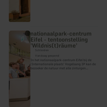
nationaalpark-centrum
meer
informatie
Eifel - tentoonstelling
over:
'Wildnis(t)räume'
nationaalpark-
centrum
Schleiden
Eifel
-
Vandaag geopend
tentoonstelling
In het nationaalpark-centrum Eifel bij de
'Wildnis(t)räume'
'Internationale plaats' Vogelsang IP kan de
bezoeker de natuur met alle zintuigen
beleven. En dat zowel binnen alsook buiten.
Omringd door dichtbegroeide loofbossen
biedt het moderne bezoekerscentrum boven
het Urft-meer de tentoonstelling
'Wildnis(t)räume' (wildernisdromen/ruimtes)
- een barrièrevrije en interactieve
natuurbelevenis voor mensen van iedere
leeftijd.Het nationaalpark-centrum Eifel is
gedurende het hele jaar geopend.