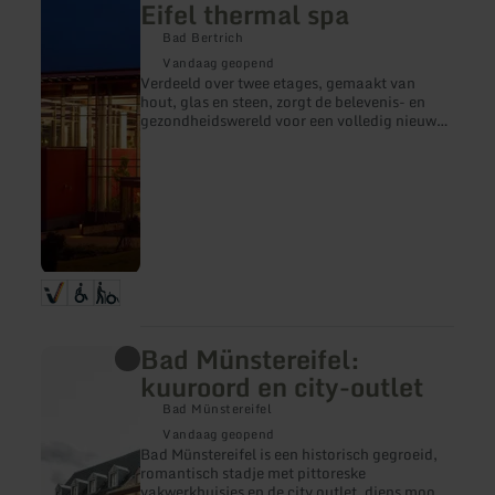
Eifel thermal spa
over:
Bad
Bad Bertrich
Bertrich
Vandaag geopend
volcanic
Verdeeld over twee etages, gemaakt van
Eifel
hout, glas en steen, zorgt de belevenis- en
thermal
gezondheidswereld voor een volledig nieuwe
spa
dimensie. Met veel plaats voor weldadige
ontspanning en uitgebreid badgenot in het
32°C warme geneeskrachtige thermale water
van Duitslands enige Glauber zoutkuuroord.
Bad Münstereifel:
meer
informatie
kuuroord en city-outlet
over:
Bad
Bad Münstereifel
Münstereifel:
Vandaag geopend
kuuroord
Bad Münstereifel is een historisch gegroeid,
en
romantisch stadje met pittoreske
city-
vakwerkhuisjes en de city outlet, diens mooie
outlet