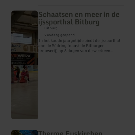
Schaatsen en meer in de
meer
informatie
ijssporthal Bitburg
over:
Schaatsen
Bitburg
en
Vandaag geopend
meer
In het koude jaargetijde biedt de ijssporthal
in
aan de Südring (naast de Bitburger
de
brouwerij) op 6 dagen van de week een
ijssporthal
bijzonder schaatsplezier voor groot en klein.
Bitburg
Op slanke ijzers over het ijs glijden, onder het
genot van leuke muziek bochten of
pirouetten draaien, een heerlijk winterplezier
voor iedereen.
Therme Euskirchen
meer