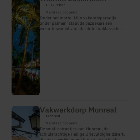
informatie
Euskirchen
over:
Therme
Vandaag geopend
Euskirchen
Onder het motto 'Mijn vakantieparadijs
onder palmen' staat de bezoekers een
vakantiewereld van absolute topklasse te
wachten. In licht badende, paradijselijke
oases met meer dan 500 echte palmen uit de
Zuidzee garanderen net als de tropische
temperaturen puur vakantiegevoel in het
Palmenparadies.
Vakwerkdorp Monreal
meer
informatie
Monreal
over:
Vakwerkdorp
Vandaag geopend
Monreal
De smalle straatjes van Monreal, de
schilderachtige Heilige Drievuldigheidskerk,
de massieve Nepomukbrug over de helder