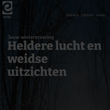
Terug
Ga naar de hoofdinhoud
Ga naar de zoekfunctie
Ga naar de hoofdnavigatie
Ga naar de voettekst
naar
de
startpagina
BOEKEN
ZOEKEN
MENU
Jouw winterervaring
Heldere lucht en
weidse
uitzichten