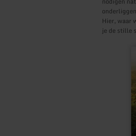
nodigen nat
onderliggen
Hier, waar 
je de still
me
in
ov
Ge
Do
Ac