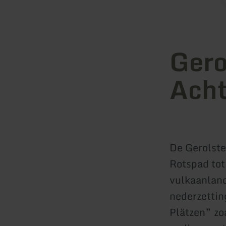
Gero
Ach
De Gerolste
Rotspad tot
vulkaanland
nederzetti
Plätzen” zo