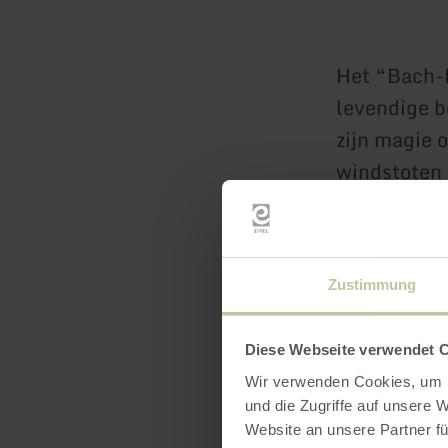
Het “Bach-P
levendige b
zijn magie 
windstoten 
het je uit o
maar ook de
geïnspireer
Zustimmung
Waar wenswi
natuurgeest
Diese Webseite verwendet 
volledig in 
Wir verwenden Cookies, um I
und die Zugriffe auf unsere 
me
Website an unsere Partner fü
in