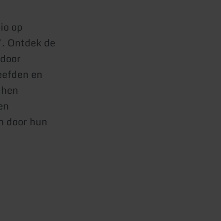
io op
. Ontdek de
 door
eefden en
 hen
en
n door hun