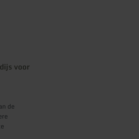
dijs voor
an de
ere
te