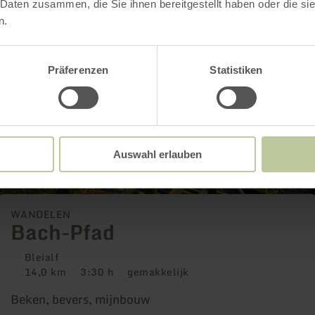
 Daten zusammen, die Sie ihnen bereitgestellt haben oder die s
er:
ch-
n.
ad
Präferenzen
Statistiken
Auswahl erlauben
WANDELEN
Bach-Pfad
Bleialf
14,0 km
3:30 h
gemakkelijk
Afstand:
Duur:
Moeilijkheidsgraad:
Beken, bevers, mijnbouw