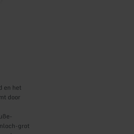
d en het
mt door
Muße-
enloch-grot