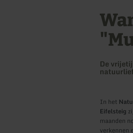
Wan
"Mu
De vrijeti
natuurlie
In het
Natu
Eifelsteig
zi
maanden nod
verkennen e