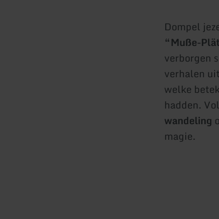
Dompel jeze
“Muße-Plä
verborgen s
verhalen ui
welke betek
hadden. Vol
wandeling
o
magie.