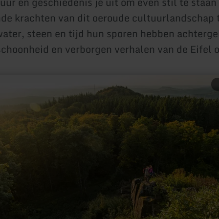
uur en geschiedenis je uit om even stil te staan
de krachten van dit oeroude cultuurlandschap t
water, steen en tijd hun sporen hebben achterge
e schoonheid en verborgen verhalen van de Eifel
er
formatie
er:
rolsteiner
lomiten
ht