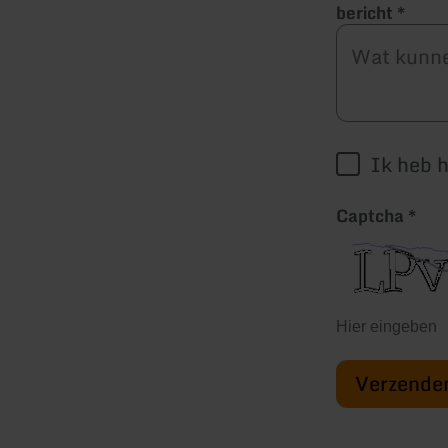
bericht
*
Ik heb 
Captcha
*
Verzende