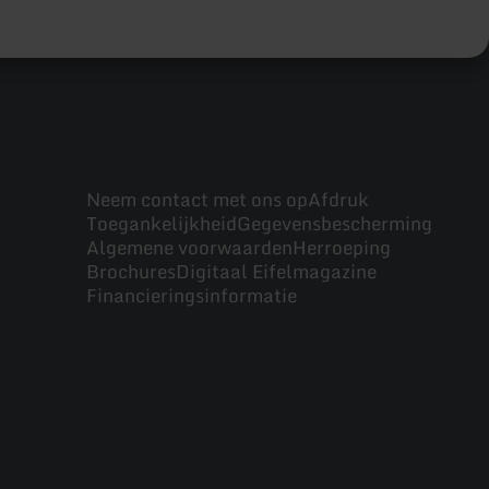
Neem contact met ons op
Afdruk
Toegankelijkheid
Gegevensbescherming
Algemene voorwaarden
Herroeping
Brochures
Digitaal Eifelmagazine
Financieringsinformatie