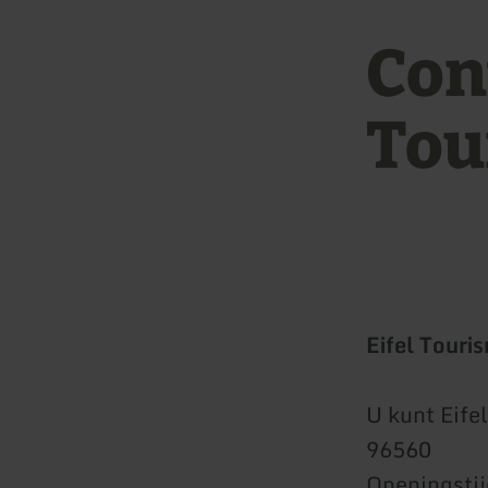
Cont
Tou
Eifel Touri
U kunt Eife
96560
Openingsti