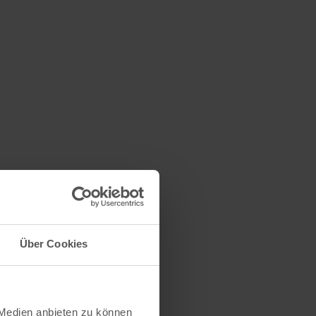
Über Cookies
 Medien anbieten zu können