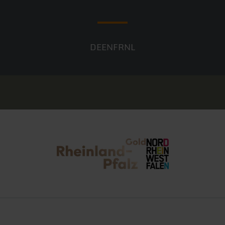
DE
EN
FR
NL
Rheinland-Pfalz Tourismus
NRW Tourismus