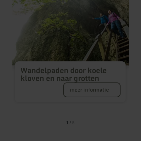
en
Natuu
naar
delux
grotten
Wandelpaden door koele
W
kloven en naar grotten
meer informatie
✔
h
✔
1
/
5