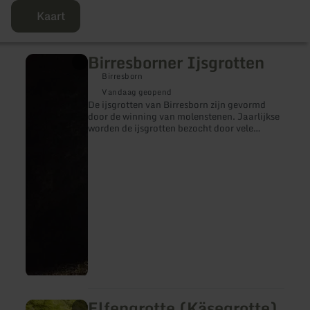
Kaart
Birresborner Ijsgrotten
meer
informatie
Birresborn
over:
Birresborner
Vandaag geopend
Ijsgrotten
De ijsgrotten van Birresborn zijn gevormd
door de winning van molenstenen. Jaarlijkse
worden de ijsgrotten bezocht door vele
toeristen.
Elfengrotte (Käsegrotte)
meer