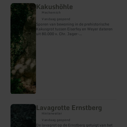
Kakushöhle
meer
informatie
Mechernich
over:
Kakushöhle
Vandaag geopend
Sporen van bewoning in de prehistorische
Kakusgrot tussen Eiserfey en Weyer dateren
uit 80.000 v. Chr. Jager-
verzamelaarsgroepen van Neanderthalers
lieten talrijke stenen werktuigen uit het
Midden-Paleolithicum en botten van dieren
achter.
Lavagrotte Ernstberg
meer
informatie
Hinterweiler
over:
Lavagrotte
Vandaag geopend
Ernstberg
De lavagrot op de Ernstberg getuigt van het