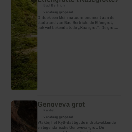
informatie
Bad Bertrich
over:
Elfengrotte
Vandaag geopend
(Käsegrotte)
Ontdek een klein natuurmonument aan de
stadsrand van Bad Bertrich: de Elfengrot,
ook wel bekend als de „Kaasgrot“. De grot
ontstond duizenden jaren geleden toen hete
basaltstromen door het Üssbachdal vloeiden
en het dal in een nieuwe vorm gaven. De
Elfengrot ligt niet ver van de ruisende
Elbesbach waterval en heeft een
sprookjesachtige magie die u moet
ontdekken.
Genoveva grot
meer
informatie
Kordel
over:
Genoveva
Vandaag geopend
grot
Vlakbij het Kyll-dal ligt de indrukwekkende
en legendarische Genoveva-grot. De