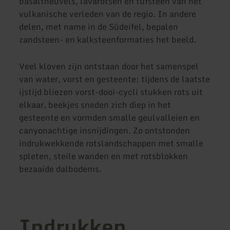
basaltheuvels, lavarotsen en tufsteen van het
vulkanische verleden van de regio. In andere
delen, met name in de Südeifel, bepalen
zandsteen- en kalksteenformaties het beeld.
Veel kloven zijn ontstaan door het samenspel
van water, vorst en gesteente: tijdens de laatste
ijstijd bliezen vorst-dooi-cycli stukken rots uit
elkaar, beekjes sneden zich diep in het
gesteente en vormden smalle geulvalleien en
canyonachtige insnijdingen. Zo ontstonden
indrukwekkende rotslandschappen met smalle
spleten, steile wanden en met rotsblokken
bezaaide dalbodems.
Indrukken