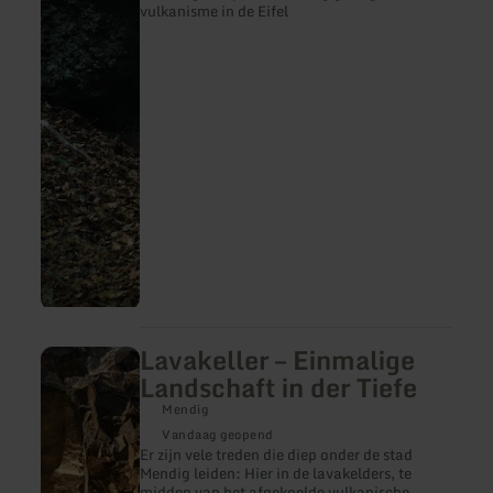
vulkanisme in de Eifel
Lavakeller – Einmalige
meer
informatie
Landschaft in der Tiefe
over:
Lavakeller
Mendig
–
Vandaag geopend
Einmalige
Er zijn vele treden die diep onder de stad
Landschaft
Mendig leiden: Hier in de lavakelders, te
in
midden van het afgekoelde vulkanische