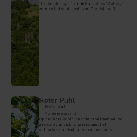
"Drohende Ley", "Große Kanzel" en "Auberg"
vormen het stadsbeeld van Gerolstein. De
bekendste top van de Gerolstein Dolomieten
is de "Munterley" - met een hoogte van 482
meter.
Roter Puhl
meer
informatie
Mettendorf
over:
Roter
Vandaag geopend
Puhl
Op de "Rote Puhl", de rode zandsteenhelling
aan de rivier de Enz, presenteert het
natuurlijke landschap zich in bijzonder
indrukwekkende oranje-gloeiende kleuren.