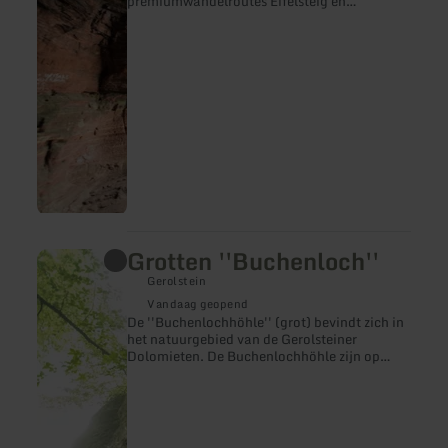
premiumwandelroutes Eifelsteig en
Römerpfad leiden de wandelaar naar deze
plek midden in een sprookjesachtig bos. De
krachten van de natuur hebben in de loop
van miljoenen jaren de schelpvormige grot
uit de enorme rots gevormd. Al sinds het
stenen tijdperk bood deze grot mensen
bescherming tegen de natuur en wilde dieren.
Volgens een legende vond ook Genoveva, de
ter dood veroordeelde vrouw van paltsgraaf
Siegried, hier jarenlang een veilige
schuilplaats.
Grotten ''Buchenloch''
meer
informatie
Gerolstein
over:
Grotten
Vandaag geopend
''Buchenloch''
De ''Buchenlochhöhle'' (grot) bevindt zich in
het natuurgebied van de Gerolsteiner
Dolomieten. De Buchenlochhöhle zijn op
natuurlijke wijze ontstaan, door een klein
scheurtje in het gesteente wat in de loop der
tijd is “uitgegroeid” tot de huidige grot.