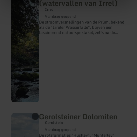
(watervallen van Irrel)
over:
"Irreler
Irrel
Wasserfälle"
Vandaag geopend
(watervallen
De stroomversnellingen van de Prüm, bekend
van
als de "Irreler Wasserfälle", blijven een
Irrel)
fascinerend natuurspektakel, zelfs na de
overstromingsramp van 2021. U kunt de
rivier weer oversteken via de nieuwe
hangbrug.
Gerolsteiner Dolomiten
meer
informatie
Gerolstein
over:
Gerolsteiner
Vandaag geopend
Dolomiten
De rotsformaties "Hustley", "Munterley",