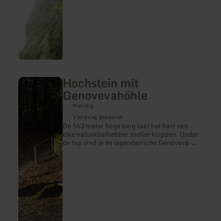
Hochstein mit
meer
informatie
Genovevahöhle
over:
Hochstein
Mendig
mit
Vandaag geopend
Genovevahöhle
De 563 meter hoge berg laat het hart van
elke natuurliefhebber sneller kloppen. Onder
de top vind je de legendarische Genoveva-
grot.