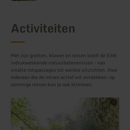
Activiteiten
Met zijn grotten, kloven en rotsen biedt de Eifel
indrukwekkende natuurbelevenissen – van
smalle rotspassages tot weidse uitzichten. Voor
iedereen die de rotsen actief wil ontdekken: op
sommige rotsen kun je ook klimmen.
meer
meer
vana
informatie
inform
over:
over:
Wandelpaden
Wande
door
16:
koele
Rotsp
kloven
in