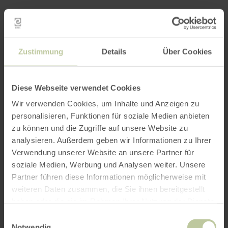
Kloofjes en rotsen
verkennen
Zustimmung
Details
Über Cookies
Diese Webseite verwendet Cookies
Ruige rotswanden en smalle kloven maken de
Wir verwenden Cookies, um Inhalte und Anzeigen zu
Eifel tot een fascinerende natuurbelevenis.
personalisieren, Funktionen für soziale Medien anbieten
Gevormd door vulkanisme, de ijstijd en
zu können und die Zugriffe auf unsere Website zu
duizenden jaren van erosie wachten er
analysieren. Außerdem geben wir Informationen zu Ihrer
indrukwekkende rotslandschappen op je – van de
Verwendung unserer Website an unsere Partner für
spectaculaire Teufelsschlucht tot markante
soziale Medien, Werbung und Analysen weiter. Unsere
dolomiet- en zandsteenformaties
Partner führen diese Informationen möglicherweise mit
weiteren Daten zusammen, die Sie ihnen bereitgestellt
6 resultaten
haben oder die sie im Rahmen Ihrer Nutzung der Dienste
gesammelt haben.
Einwilligungsauswahl
Notwendig