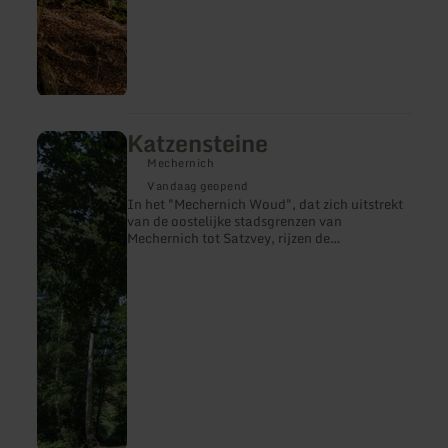
Katzensteine
meer
informatie
Mechernich
over:
Katzensteine
Vandaag geopend
In het "Mechernich Woud", dat zich uitstrekt
van de oostelijke stadsgrenzen van
Mechernich tot Satzvey, rijzen de
Katzensteine aan de grens op tot aan de
uiterwaarden van de Veybach bij Katzvey.