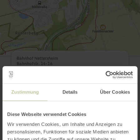
Bahnhof Nettersheim
Bahnhofstr. 14-16
53947 Nettersheim
Webseite
Anreise planen
in Karte anzeigen
Zustimmung
Details
Über Cookies
Diese Webseite verwendet Cookies
Das könnte auch
Wir verwenden Cookies, um Inhalte und Anzeigen zu
personalisieren, Funktionen für soziale Medien anbieten
zu können und die Zugriffe auf unsere Website zu