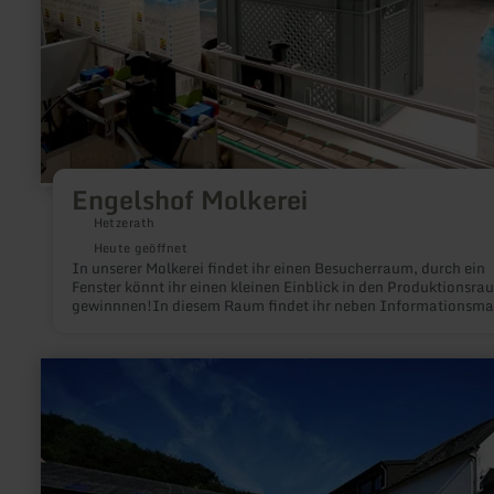
Engelshof Molkerei
Hetzerath
Heute geöffnet
In unserer Molkerei findet ihr einen Besucherraum, durch ein
Fenster könnt ihr einen kleinen Einblick in den Produktionsraum
gewinnnen!In diesem Raum findet ihr neben Informationsmaterial
auch zwei Selbstbedienungskühlschränke. Hier dürft ihr euch
bedienen. Aber Achtung, Ihr müsst ein wenig Kleingeld dabei
haben, denn abrechnen müsst ihr auch noch selbst. Vertrauen
mehr
gegen Vertrauen.
erfahren
zu:
Restaurant-
Pension
Ferring