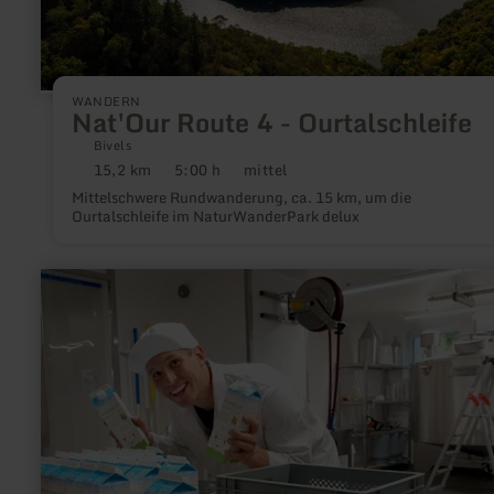
WANDERN
Nat'Our Route 4 - Ourtalschleife
Bivels
15,2 km
5:00 h
mittel
Distanz:
Dauer:
Anforderung:
Mittelschwere Rundwanderung, ca. 15 km, um die
Ourtalschleife im NaturWanderPark delux
mehr
erfahren
zu:
Engelshof
Molkerei