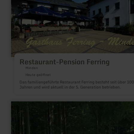
Restaurant-Pension Ferring
Minden
Heute geöffnet
Das familiengeführte Restaurant Ferring besteht seit über 100
Jahren und wird aktuell in der 5. Generation betrieben.
mehr
erfahren
zu:
Segway-
Touren