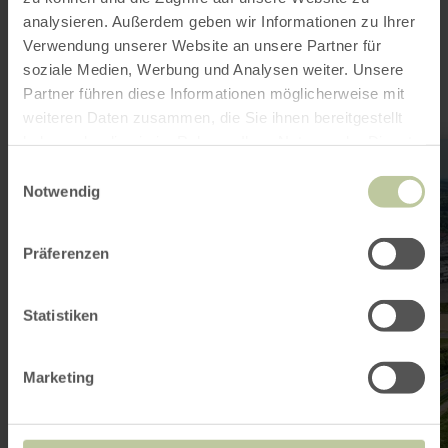
noch interessant
analysieren. Außerdem geben wir Informationen zu Ihrer
sein
Verwendung unserer Website an unsere Partner für
soziale Medien, Werbung und Analysen weiter. Unsere
Partner führen diese Informationen möglicherweise mit
weiteren Daten zusammen, die Sie ihnen bereitgestellt
haben oder die sie im Rahmen Ihrer Nutzung der Dienste
mehr
erfahren
gesammelt haben.
Einwilligungsauswahl
zu:
Notwendig
Nürburgring
Präferenzen
Statistiken
Marketing