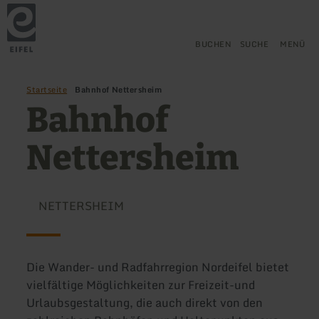
Zurück
Zum Hauptinhalt springen
Zur Suche springen
Zur Hauptnavigation springe
Zum Footer springen
zur
Startseite
BUCHEN
SUCHE
MENÜ
Startseite
Bahnhof Nettersheim
Bahnhof
Nettersheim
NETTERSHEIM
Die Wander- und Radfahrregion Nordeifel bietet
vielfältige Möglichkeiten zur Freizeit-und
Urlaubsgestaltung, die auch direkt von den