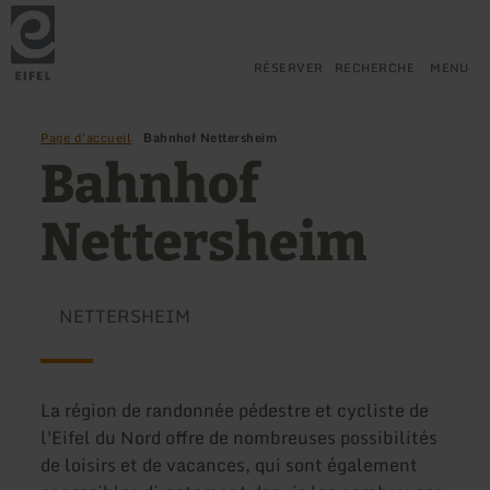
Retour
Aller au contenu principal
Aller à la recherche
Aller à la navigation principa
Aller au pied de page
à
la
page
RÉSERVER
RECHERCHE
MENU
d'accueil
Page d'accueil
Bahnhof Nettersheim
Bahnhof
Nettersheim
NETTERSHEIM
La région de randonnée pédestre et cycliste de
l'Eifel du Nord offre de nombreuses possibilités
de loisirs et de vacances, qui sont également