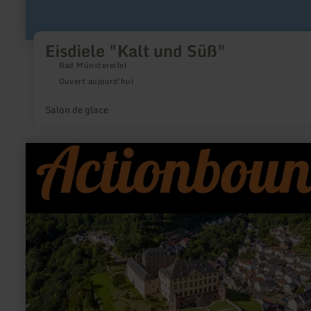
Eisdiele "Kalt und Süß"
Bad Münstereifel
Ouvert aujourd'hui
Salon de glace
en
savoir
plus
sur
:
Actionbound
au
château
de
Malberg
-
Jeu
de
piste
numérique