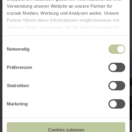
Cela pourrait
Verwendung unserer Website an unsere Partner für
également vous
soziale Medien, Werbung und Analysen weiter. Unsere
Partner führen diese Informationen möglicherweise mit
intéresser
weiteren Daten zusammen, die Sie ihnen bereitgestellt
haben oder die sie im Rahmen Ihrer Nutzung der Dienste
gesammelt haben.
Einwilligungsauswahl
Notwendig
en
savoir
plus
Präferenzen
sur
:
Gasthof
Kempenich
Statistiken
Marketing
Gasthof Kempenich
Cookies zulassen