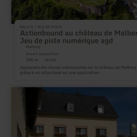
agd
RALLYE / JEU DE PISTE
Actionbound au château de Malber
Jeu de piste numérique agd
Malberg
Ouvert aujourd'hui
200 m
facile
Distance
Difficulté
:
:
Apprendre des choses intéressantes sur le château de Malberg
grâce à un rallye basé sur une application.
en
savoir
plus
sur
:
Gasthaus-
Pension
Islekhöhe