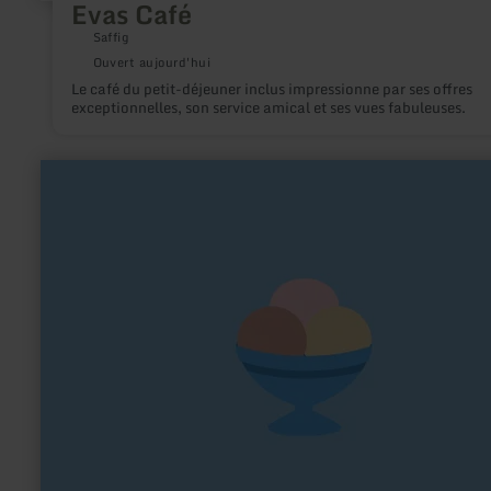
Evas Café
Saffig
Ouvert aujourd'hui
Le café du petit-déjeuner inclus impressionne par ses offres
exceptionnelles, son service amical et ses vues fabuleuses.
en
savoir
plus
sur
:
Eisdiele
"Kalt
und
Süß"