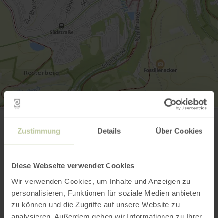
Bahnhof Nettersheim
Bahnhofstr. 14-16
53947 Nettersheim
Zustimmung
Details
Über Cookies
Site web
Planifier votre arrivée
Afficher sur la carte
Diese Webseite verwendet Cookies
Wir verwenden Cookies, um Inhalte und Anzeigen zu
personalisieren, Funktionen für soziale Medien anbieten
zu können und die Zugriffe auf unsere Website zu
analysieren. Außerdem geben wir Informationen zu Ihrer