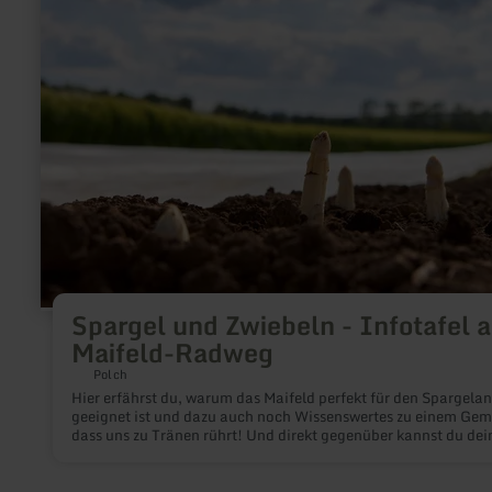
Spargel
und
Zwiebeln
-
Infotafel
am
Maifeld-
Radweg
Spargel und Zwiebeln - Infotafel 
Maifeld-Radweg
Polch
Hier erfährst du, warum das Maifeld perfekt für den Spargela
geeignet ist und dazu auch noch Wissenswertes zu einem Gem
dass uns zu Tränen rührt! Und direkt gegenüber kannst du dei
Geschick an der Kugelbahn testen!