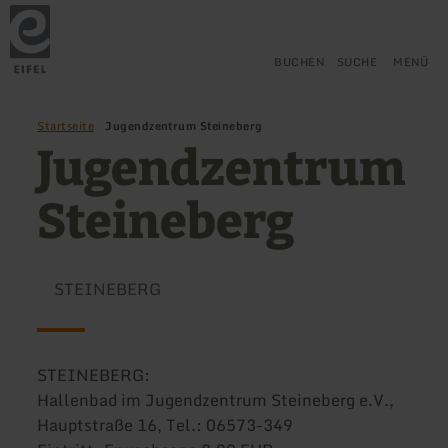
Zurück
Zum Hauptinhalt springen
Zur Suche springen
Zur Hauptnavigation springe
Zum Footer springen
zur
Startseite
BUCHEN
SUCHE
MENÜ
Startseite
Jugendzentrum Steineberg
Jugendzentrum
Steineberg
STEINEBERG
STEINEBERG:
Hallenbad im Jugendzentrum Steineberg e.V.,
Hauptstraße 16, Tel.: 06573-349