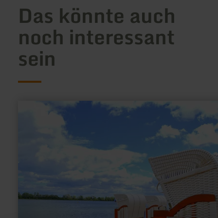
Das könnte auch
noch interessant
sein
mehr
erfahren
zu:
Tim’s
Beach