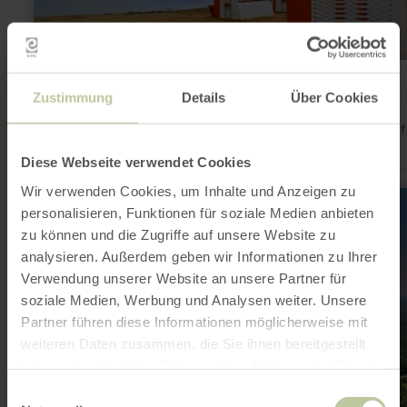
Tim’s Beach
Zustimmung
Details
Über Cookies
Zülpich
Bist du bereit? – setz die Segel und nimm dir ein wenig ZeitAuf
neuen Ufern • Wassersport erleben
Diese Webseite verwendet Cookies
Wir verwenden Cookies, um Inhalte und Anzeigen zu
mehr
erfahren
personalisieren, Funktionen für soziale Medien anbieten
zu:
zu können und die Zugriffe auf unsere Website zu
Wasser
für
analysieren. Außerdem geben wir Informationen zu Ihrer
Mensch
Verwendung unserer Website an unsere Partner für
und
Landschaft
soziale Medien, Werbung und Analysen weiter. Unsere
–
Partner führen diese Informationen möglicherweise mit
die
Wehebachtalsperre
weiteren Daten zusammen, die Sie ihnen bereitgestellt
haben oder die sie im Rahmen Ihrer Nutzung der Dienste
gesammelt haben.
Einwilligungsauswahl