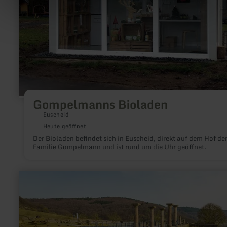
Gompelmanns Bioladen
Euscheid
Heute geöffnet
Der Bioladen befindet sich in Euscheid, direkt auf dem Hof de
Familie Gompelmann und ist rund um die Uhr geöffnet.
mehr
erfahren
zu:
Römische
Villa
Holsthum