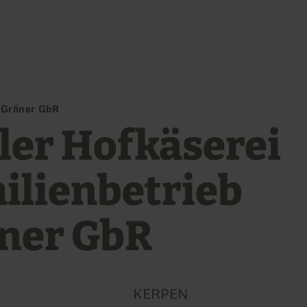
Zum Hauptinhalt sprin
Zur Suche springen
Zur Hauptnavigation sp
Zum Footer springen
b Gröner GbR
eler Hofkäserei
ilienbetrieb
ner GbR
KERPEN