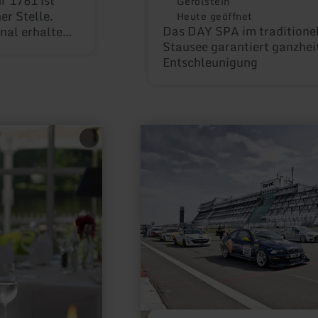
r 1761 ist
Gerolstein
er Stelle.
Heute geöffnet
Das DAY SPA im traditione
inal erhalten
Stausee garantiert ganzhei
n zu finden.
Entschleunigung
s heiligen
mehr
erfahren
zu:
Dorint
Am
Nürburgring
Hocheifel