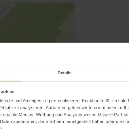
Eifeler Hofkäserei 
GbR
Details
Mühlenweg 3
54578 Kerpen
Cookies
(0049) 6593 1812
nhalte und Anzeigen zu personalisieren, Funktionen für soziale
E-Mail
Website zu analysieren. Außerdem geben wir Informationen zu I
Webseite
r soziale Medien, Werbung und Analysen weiter. Unsere Partner
 Daten zusammen, die Sie ihnen bereitgestellt haben oder die s
Anreise planen
n.