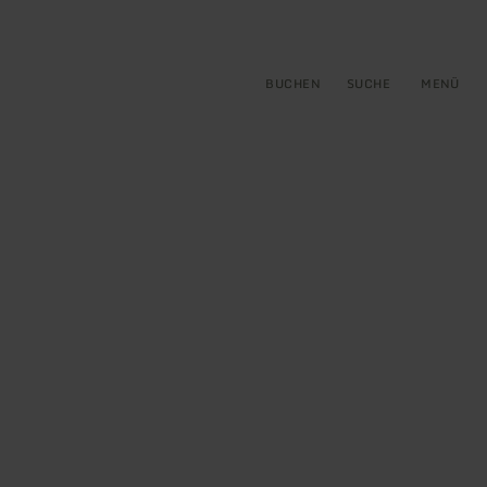
gen
ringen
BUCHEN
SUCHE
MENÜ