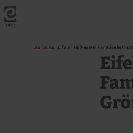
Zurück
zur
Startseite
Startseite
Eifeler Hofkäserei Familienbetrie
Eif
Fam
Grö