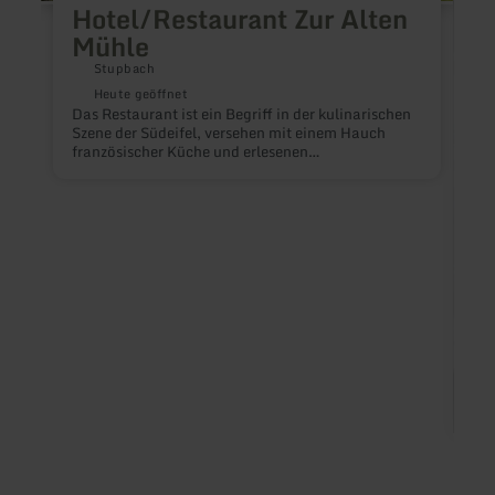
Hotel/Restaurant Zur Alten
Mühle
Stupbach
Heute geöffnet
Das Restaurant ist ein Begriff in der kulinarischen
Szene der Südeifel, versehen mit einem Hauch
französischer Küche und erlesenen
Weinen.Zubereitung der Gerichte nur aus besten
und frischen Marktprodukten. Rind-, Schwein-
und Kalbfleisch stammen aus Eifelbetrieben.
Frische Forellen aus dem Ourtal sowie Wild aus
heimischen Wäldern.