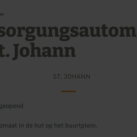
nn
sorgungsautom
t. Johann
ST. JOHANN
geopend
maat in de hut op het buurtplein.