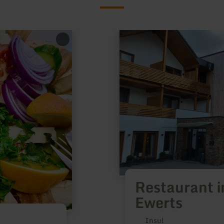
meer
informatie
over:
Restaurant
im
Landhotel
Ewerts
Restaurant 
Ewerts
Insul