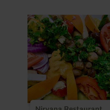
meer
informatie
over:
Nirvana
Restaurant
Nirvana Restaurant