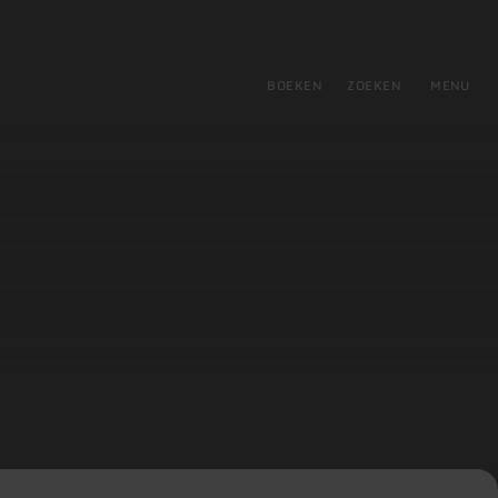
tie
BOEKEN
ZOEKEN
MENU