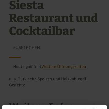
Siesta
Restaurant und
Cocktailbar
EUSKIRCHEN
Heute geöffnet
Weitere Öffnungszeiten
u. a. Türkische Speisen und Holzkohlegrill
Gerichte
Weitere Infos