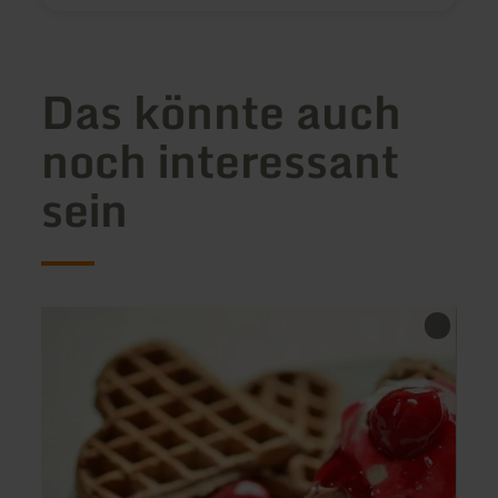
Das könnte auch
noch interessant
sein
mehr
mehr
erfahren
erfah
zu:
zu:
Gerolstein
Brasse
-
Balth
Sunset
Wittli
Café
Bistro