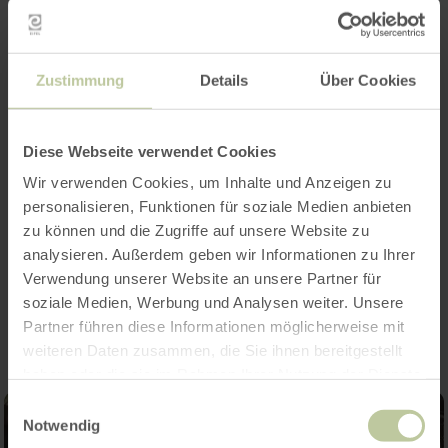
Weitere Infos
Zustimmung
Details
Über Cookies
Merkmale / Besonderheiten
Diese Webseite verwendet Cookies
Wir verwenden Cookies, um Inhalte und Anzeigen zu
Kategorien
personalisieren, Funktionen für soziale Medien anbieten
zu können und die Zugriffe auf unsere Website zu
analysieren. Außerdem geben wir Informationen zu Ihrer
Impressionen
Verwendung unserer Website an unsere Partner für
soziale Medien, Werbung und Analysen weiter. Unsere
Partner führen diese Informationen möglicherweise mit
weiteren Daten zusammen, die Sie ihnen bereitgestellt
haben oder die sie im Rahmen Ihrer Nutzung der Dienste
gesammelt haben.
Einwilligungsauswahl
Notwendig