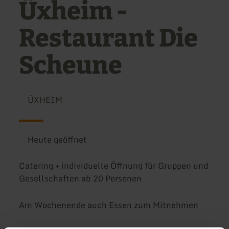
Üxheim -
Restaurant Die
Scheune
ÜXHEIM
Heute geöffnet
Catering + individuelle Öffnung für Gruppen und
Gesellschaften ab 20 Personen
Am Wochenende auch Essen zum Mitnehmen