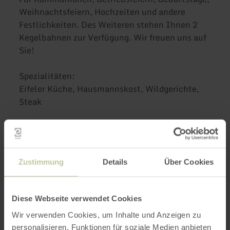
Weihnachtsfeiern, Hochzeiten und andere
Festlichkeiten. Des Weiteren stehen Ihnen 2
Kegelbahnen zur Verfügung. Wir freuen uns auf
Sie!
Spezialitäten:
Eifeler Küche, Hausmannskost, Wildgerichte,
Steak
Das Restaurant ist für Mobilitätseingeschränkte
(mit Rollstuhl oder Rollator) barrierefrei.
Zustimmung
Details
Über Cookies
Weitere Infos
Diese Webseite verwendet Cookies
Wir verwenden Cookies, um Inhalte und Anzeigen zu
personalisieren, Funktionen für soziale Medien anbieten