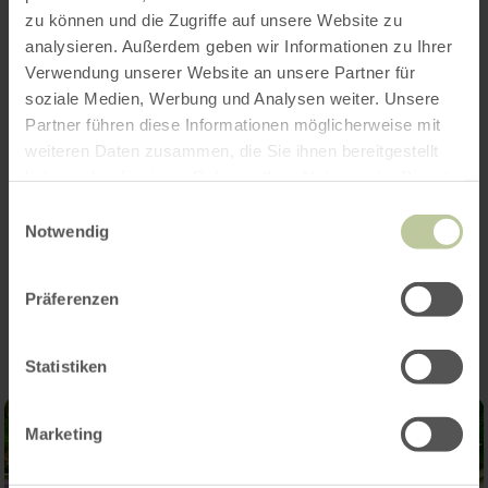
zu können und die Zugriffe auf unsere Website zu
Öffnungszeiten
analysieren. Außerdem geben wir Informationen zu Ihrer
Verwendung unserer Website an unsere Partner für
Merkmale / Besonderheiten
soziale Medien, Werbung und Analysen weiter. Unsere
Partner führen diese Informationen möglicherweise mit
Kategorien
weiteren Daten zusammen, die Sie ihnen bereitgestellt
haben oder die sie im Rahmen Ihrer Nutzung der Dienste
Platzangebot
gesammelt haben.
Einwilligungsauswahl
Notwendig
Impressionen
Präferenzen
Statistiken
Marketing