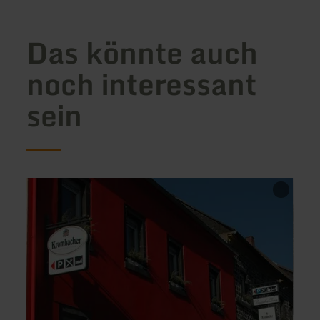
Das könnte auch
noch interessant
sein
mehr
mehr
erfahren
erfah
zu:
zu:
Restaurant
Truon
Deutsches
Gian
Haus
Resta