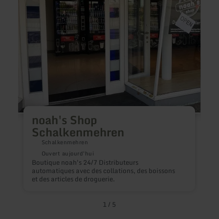
noah's Shop
Schalkenmehren
Schalkenmehren
H
Ouvert aujourd'hui
c
Boutique noah's 24/7 Distributeurs
r
automatiques avec des collations, des boissons
j
et des articles de droguerie.
1
/
5