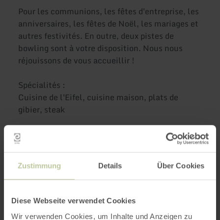
Pour les communions, les fêtes d'entreprise, les
anniversaires, les fêtes de Noël, les mariages et
autres festivités. En outre, deux pistes de
bowling sont à votre disposition. Nous nous
réjouissons de vous accueillir !
Spécialités :
Cuisine de l'Eifel, cuisine maison, plats de
gibier, steak
Le restaurant est accessible aux personnes à
mobilité réduite (en fauteuil roulant ou en
déambulateur).
Zustimmung
Details
Über Cookies
Plus
Diese Webseite verwendet Cookies
Wir verwenden Cookies, um Inhalte und Anzeigen zu