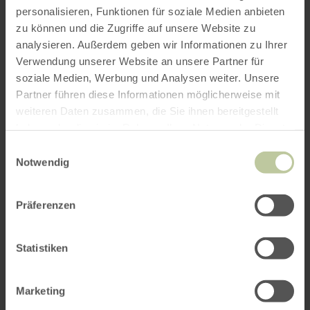
d'informations
personalisieren, Funktionen für soziale Medien anbieten
zu können und die Zugriffe auf unsere Website zu
analysieren. Außerdem geben wir Informationen zu Ihrer
Verwendung unserer Website an unsere Partner für
soziale Medien, Werbung und Analysen weiter. Unsere
Heures d'ouverture
Partner führen diese Informationen möglicherweise mit
weiteren Daten zusammen, die Sie ihnen bereitgestellt
Caractéristiques / Particularités
haben oder die sie im Rahmen Ihrer Nutzung der Dienste
gesammelt haben.
Catégories
Einwilligungsauswahl
Notwendig
Nombre de places
Präferenzen
Impressions
Statistiken
Marketing