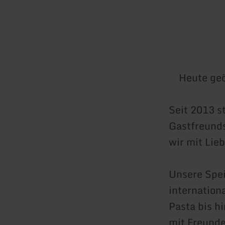
Heute geö
Seit 2013 s
Gastfreunds
wir mit Lie
Unsere Spei
internation
Pasta bis h
mit Freunde