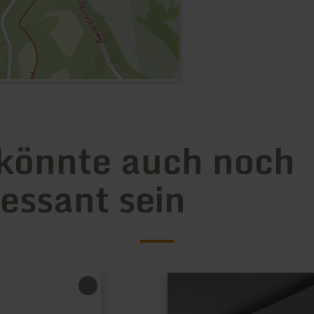
könnte auch noch
ressant sein
mehr
erfahren
zu:
Leo