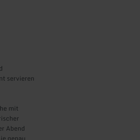
d
nt servieren
che mit
rischer
ter Abend
Sie genau