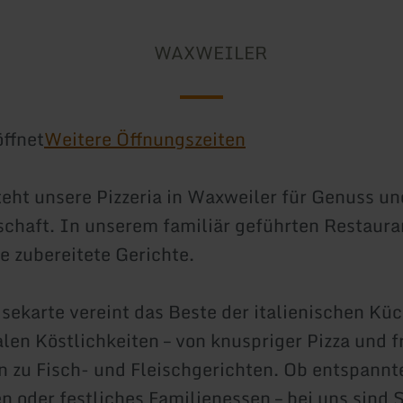
WAXWEILER
ffnet
Weitere Öffnungszeiten
teht unsere Pizzeria in Waxweiler für Genuss un
chaft. In unserem familiär geführten Restaura
be zubereitete Gerichte.
sekarte vereint das Beste der italienischen Kü
alen Köstlichkeiten – von knuspriger Pizza und f
in zu Fisch- und Fleischgerichten. Ob entspann
n oder festliches Familienessen – bei uns sind 