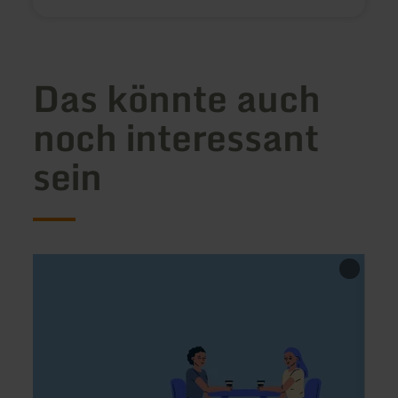
Das könnte auch
noch interessant
sein
mehr
mehr
erfahren
erfah
zu:
zu:
EL
Frietj
RANCHO
Statio