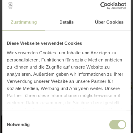
Merkmale / Besonderheiten
Zustimmung
Details
Über Cookies
Kategorien
Diese Webseite verwendet Cookies
Impressionen
Wir verwenden Cookies, um Inhalte und Anzeigen zu
personalisieren, Funktionen für soziale Medien anbieten
zu können und die Zugriffe auf unsere Website zu
analysieren. Außerdem geben wir Informationen zu Ihrer
Verwendung unserer Website an unsere Partner für
soziale Medien, Werbung und Analysen weiter. Unsere
Partner führen diese Informationen möglicherweise mit
weiteren Daten zusammen, die Sie ihnen bereitgestellt
haben oder die sie im Rahmen Ihrer Nutzung der Dienste
gesammelt haben.
Einwilligungsauswahl
Notwendig