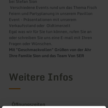
bei Stefan Sion
Verschiedene Events rund um das Thema Fisch
Feiern und Partyplanung in unserem Pavillon
Event - Präsentationen mit unserem
Verkaufsstand oder Oldtimerzelt
Egal was wir für Sie tun können, rufen Sie an
oder schreiben Sie uns eine E-mail mit Ihren
Fragen oder Wünschen.
Mit "Geschmackvollen" Grüßen von der Ahr
Ihre Familie Sion und das Team Von SER
Weitere Infos
Öffnungszeiten