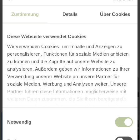
Kategorien
Zustimmung
Details
Über Cookies
Platzangebot
Diese Webseite verwendet Cookies
Impressionen
Wir verwenden Cookies, um Inhalte und Anzeigen zu
personalisieren, Funktionen für soziale Medien anbieten
zu können und die Zugriffe auf unsere Website zu
analysieren. Außerdem geben wir Informationen zu Ihrer
Verwendung unserer Website an unsere Partner für
soziale Medien, Werbung und Analysen weiter. Unsere
Partner führen diese Informationen möglicherweise mit
weiteren Daten zusammen, die Sie ihnen bereitgestellt
haben oder die sie im Rahmen Ihrer Nutzung der Dienste
gesammelt haben.
Einwilligungsauswahl
Notwendig