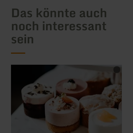
Das könnte auch
noch interessant
sein
mehr
mehr
erfahren
erfah
zu:
zu:
Café
Zum
Kleine
müde
Auszeit
Wolf