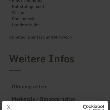
- Kinderfreundlich
- Rollstuhlgerecht
- W-Lan
- Raucherecke
- Hunde erlaubt
Ruhetag: Dienstag und Mittwoch
Weitere Infos
Öffnungszeiten
Merkmale / Besonderheiten