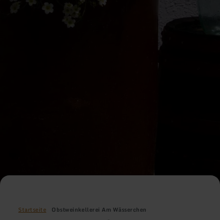
Startseite
Obstweinkellerei Am Wässerchen