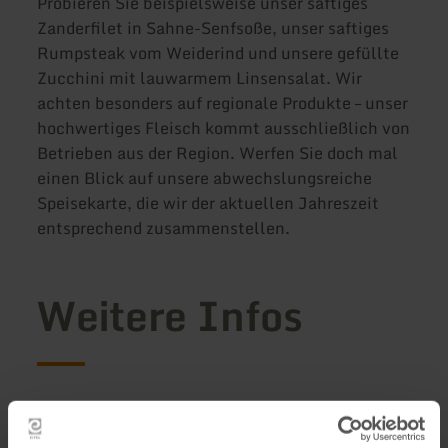
Probieren Sie beispielsweise unser saftiges
Zanderfilet in Sahne-Senfsoße, unser saftiges
Rumpsteak vom Weiderind und unsere gefüllte
Zucchini mit lauwarmem Linsensalat. Wir
achten besonders auf regionale Produkte – unser
hochwertiges Fleisch kommt ausschließlich von
Betrieben aus der Region. Werfen Sie doch mal
einen Blick auf unsere abwechslungsreiche
Speisekarte, die wir der aktuellen Jahreszeit
entsprechend zusammenstellen.
Weitere Infos
Öffnungszeiten