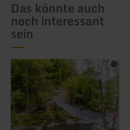
Das könnte auch
noch interessant
sein
mehr
mehr
erfahren
erfah
zu:
zu:
Alte
Lung'
Pleiner
Milch
Mühle
am
Lieserpfad