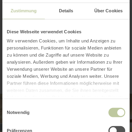
Merkmale / Besonderheiten
Zustimmung
Details
Über Cookies
Kategorien
Diese Webseite verwendet Cookies
Platzangebot
Wir verwenden Cookies, um Inhalte und Anzeigen zu
personalisieren, Funktionen für soziale Medien anbieten
zu können und die Zugriffe auf unsere Website zu
Impressionen
analysieren. Außerdem geben wir Informationen zu Ihrer
Verwendung unserer Website an unsere Partner für
soziale Medien, Werbung und Analysen weiter. Unsere
Partner führen diese Informationen möglicherweise mit
weiteren Daten zusammen, die Sie ihnen bereitgestellt
haben oder die sie im Rahmen Ihrer Nutzung der Dienste
gesammelt haben.
Einwilligungsauswahl
Notwendig
Präferenzen