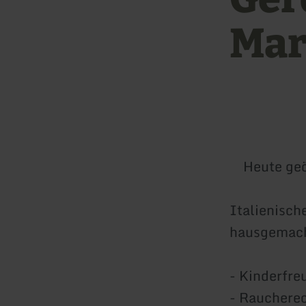
Mar
Heute geö
Italienisch
hausgemach
- Kinderfre
- Rauchere