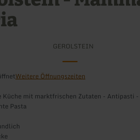
ia
GEROLSTEIN
ffnet
Weitere Öffnungszeiten
e Küche mit marktfrischen Zutaten - Antipasti -
te Pasta
undlich
cke