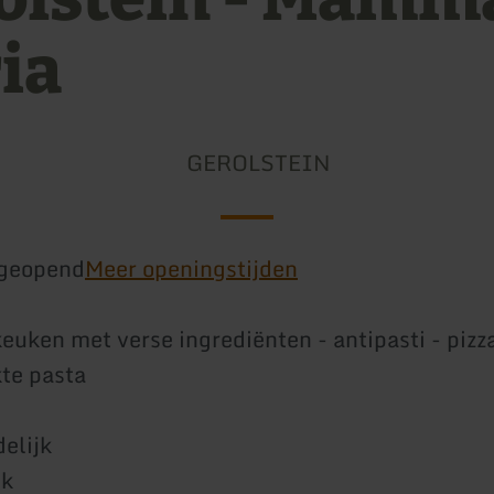
ia
GEROLSTEIN
geopend
Meer openingstijden
keuken met verse ingrediënten - antipasti - pizz
te pasta
delijk
ek