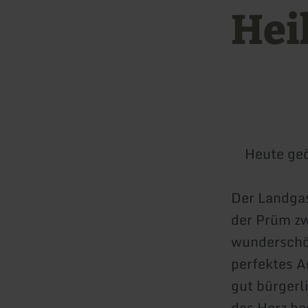
Hei
Heute geö
Der Landgas
der Prüm z
wunderschön
perfektes A
gut bürgerl
das Herz be