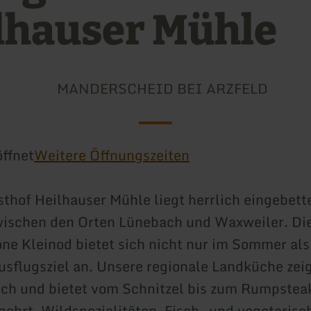
lhauser Mühle
MANDERSCHEID BEI ARZFELD
ffnet
Weitere Öffnungszeiten
thof Heilhauser Mühle liegt herrlich eingebette
wischen den Orten Lünebach und Waxweiler. Di
e Kleinod bietet sich nicht nur im Sommer als
usflugsziel an. Unsere regionale Landküche zeig
ich und bietet vom Schnitzel bis zum Rumpstea
gehrt. Wildspezialitäten, Fisch- und vegetarisc