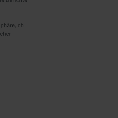
sphäre, ob
scher