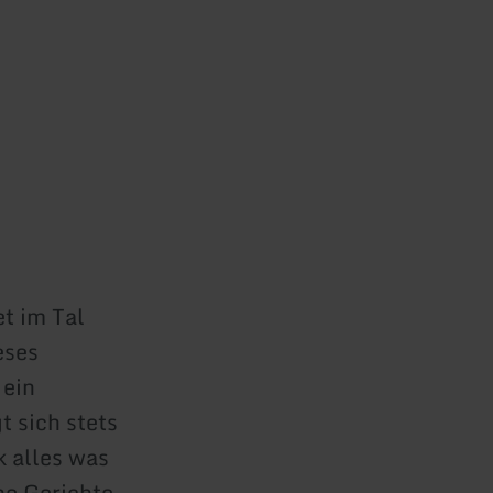
t im Tal
eses
 ein
t sich stets
k alles was
he Gerichte