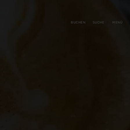
gen
ringen
BUCHEN
SUCHE
MENÜ