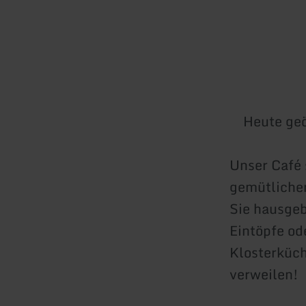
Heute geö
Unser Café 
gemütliche
Sie hausgeb
Eintöpfe od
Klosterküch
verweilen!