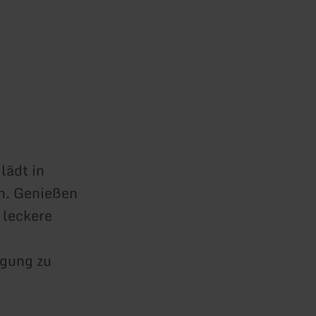
lädt in
n. Genießen
 leckere
igung zu