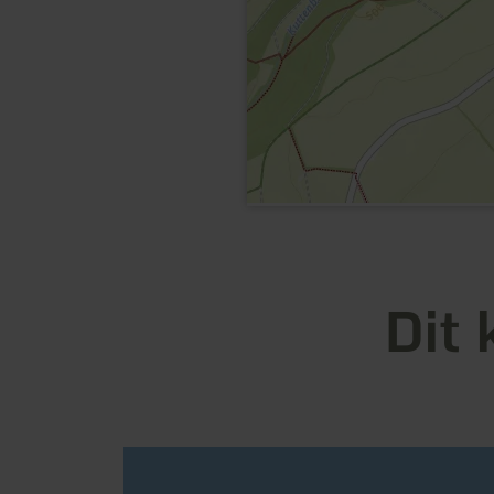
Dit 
meer
informatie
over: