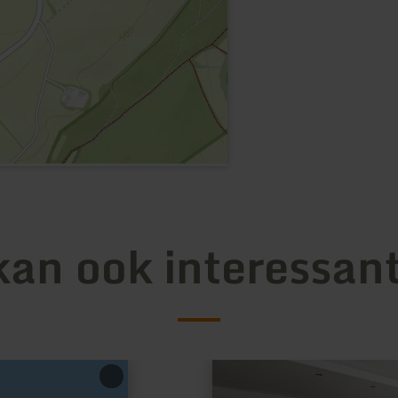
kan ook interessant
meer
informatie
over: