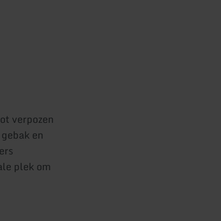
tot verpozen
t gebak en
ers
ale plek om