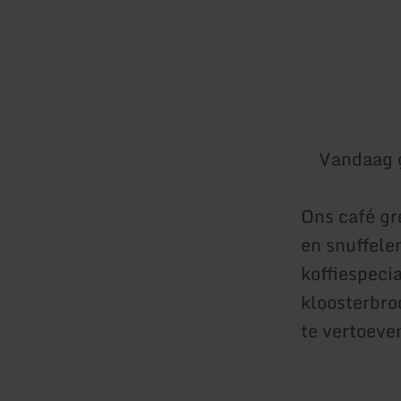
Vandaag 
Ons café gr
en snuffele
koffiespecia
kloosterbro
te vertoeven