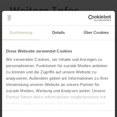
Weitere Infos
Zustimmung
Details
Über Cookies
Öffnungszeiten
Diese Webseite verwendet Cookies
Merkmale / Besonderheiten
Wir verwenden Cookies, um Inhalte und Anzeigen zu
Kategorien
personalisieren, Funktionen für soziale Medien anbieten
zu können und die Zugriffe auf unsere Website zu
Platzangebot
analysieren. Außerdem geben wir Informationen zu Ihrer
Verwendung unserer Website an unsere Partner für
soziale Medien, Werbung und Analysen weiter. Unsere
Partner führen diese Informationen möglicherweise mit
Impressionen
weiteren Daten zusammen, die Sie ihnen bereitgestellt
haben oder die sie im Rahmen Ihrer Nutzung der Dienste
gesammelt haben.