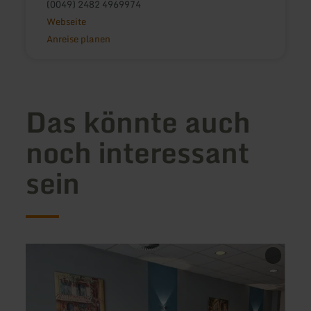
(0049) 2482 4969974
Webseite
Anreise planen
Das könnte auch
noch interessant
sein
mehr
mehr
erfahren
erfah
zu:
zu:
Hillesheim
Weing
-
Egon
Pizza
Bamb