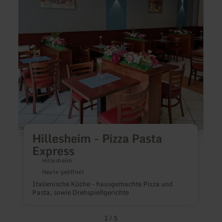
Pasta
Express
Hillesheim - Pizza Pasta
Express
Hillesheim
D
Heute geöffnet
F
Italienische Küche - hausgemachte Pizza und
u
Pasta, sowie Drehspießgerichte
1
/
5