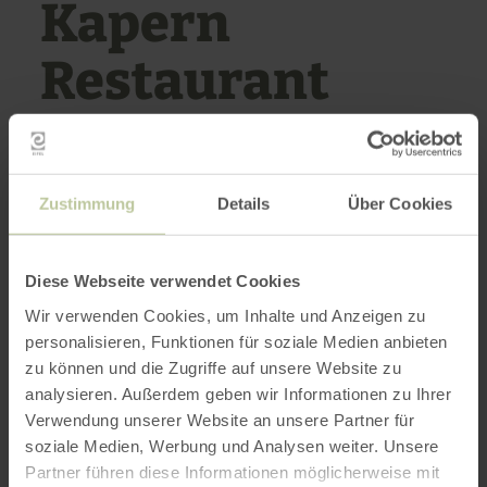
Kapern
Restaurant
HELLENTHAL
Zustimmung
Details
Über Cookies
Vandaag geopend
Meer openingstijden
Diese Webseite verwendet Cookies
Pizzaria in het centrum van Hellenthal.
Wir verwenden Cookies, um Inhalte und Anzeigen zu
personalisieren, Funktionen für soziale Medien anbieten
Je kunt zowel binnen als buiten van je pizza
zu können und die Zugriffe auf unsere Website zu
genieten.
analysieren. Außerdem geben wir Informationen zu Ihrer
Verwendung unserer Website an unsere Partner für
soziale Medien, Werbung und Analysen weiter. Unsere
Meer informatie
Partner führen diese Informationen möglicherweise mit