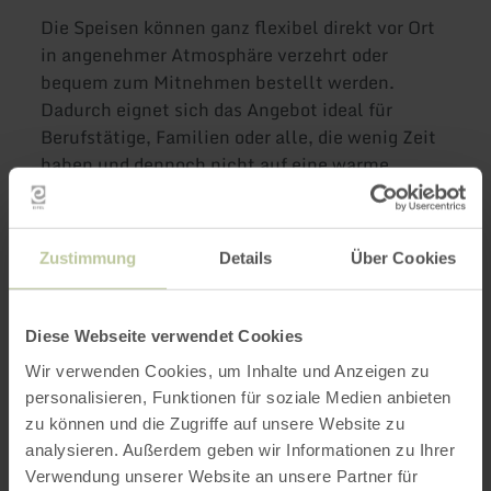
Die Speisen können ganz flexibel direkt vor Ort
in angenehmer Atmosphäre verzehrt oder
bequem zum Mitnehmen bestellt werden.
Dadurch eignet sich das Angebot ideal für
Berufstätige, Familien oder alle, die wenig Zeit
haben und dennoch nicht auf eine warme
Mahlzeit verzichten möchten. Mit seinem
wechselnden Angebot sorgt das Imbisslokal
dafür, dass für jeden Geschmack regelmäßig
Zustimmung
Details
Über Cookies
etwas Neues dabei ist.
Diese Webseite verwendet Cookies
Weitere Infos
Wir verwenden Cookies, um Inhalte und Anzeigen zu
personalisieren, Funktionen für soziale Medien anbieten
zu können und die Zugriffe auf unsere Website zu
analysieren. Außerdem geben wir Informationen zu Ihrer
Verwendung unserer Website an unsere Partner für