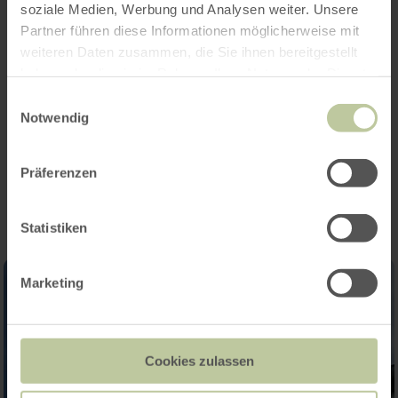
Öffnungszeiten
soziale Medien, Werbung und Analysen weiter. Unsere
Partner führen diese Informationen möglicherweise mit
Merkmale / Besonderheiten
weiteren Daten zusammen, die Sie ihnen bereitgestellt
haben oder die sie im Rahmen Ihrer Nutzung der Dienste
Kategorien
gesammelt haben.
Einwilligungsauswahl
Notwendig
Impressionen
Präferenzen
Statistiken
Marketing
Cookies zulassen