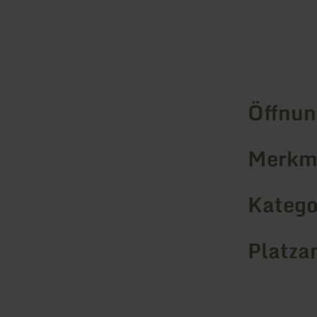
Öffnun
Merkma
Katego
Platza