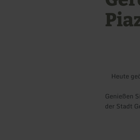
Pia
Heute geö
Genießen Si
der Stadt G