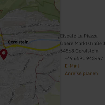
Eiscafé La Piazza
Obere Marktstraße 
54568 Gerolstein
+49 6591 943447
E-Mail
Anreise planen