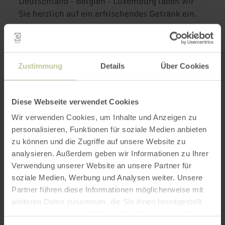
Deutschland - Belgien - Luxemburg laden wir
Sie herzlich auf ein erfrischendes Getränk ein.
Weitere Infos
Zustimmung
Details
Über Cookies
Diese Webseite verwendet Cookies
Öffnungszeiten
Wir verwenden Cookies, um Inhalte und Anzeigen zu
personalisieren, Funktionen für soziale Medien anbieten
Merkmale / Besonderheiten
zu können und die Zugriffe auf unsere Website zu
analysieren. Außerdem geben wir Informationen zu Ihrer
Kategorien
Verwendung unserer Website an unsere Partner für
soziale Medien, Werbung und Analysen weiter. Unsere
Partner führen diese Informationen möglicherweise mit
weiteren Daten zusammen, die Sie ihnen bereitgestellt
Impressionen
haben oder die sie im Rahmen Ihrer Nutzung der Dienste