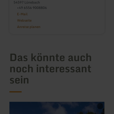
54597 Lünebach
+49 6556 9008806
E-Mail
Webseite
Anreise planen
Das könnte auch
noch interessant
sein
mehr
mehr
erfahren
erfah
zu:
zu: