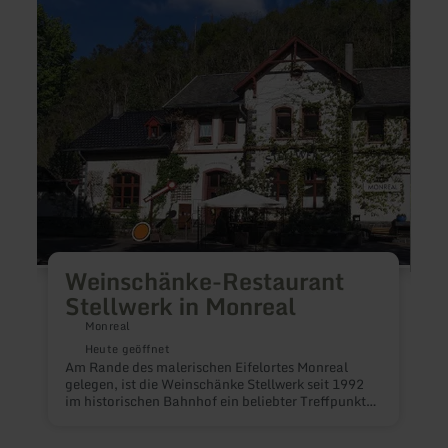
Weinschänke-
Löffel
Restaurant
Land
Stellwerk
in
Monreal
Weinschänke-Restaurant
Stellwerk in Monreal
Monreal
I
Heute geöffnet
M
Am Rande des malerischen Eifelortes Monreal
A
gelegen, ist die Weinschänke Stellwerk seit 1992
d
im historischen Bahnhof ein beliebter Treffpunkt
K
für Genießer, Liebhaber stilvollen Ambientes und
G
alle, die sich etwas gönnen wollen.Einen Abend