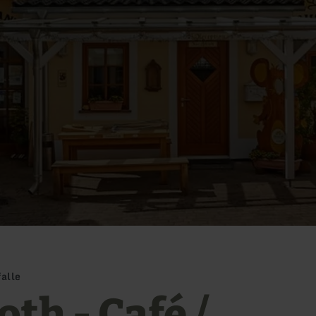
alle
th - Café /