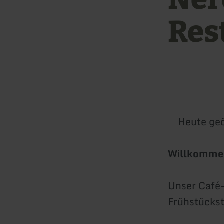
Res
Heute geö
Willkommen
Unser Café-
Frühstückst