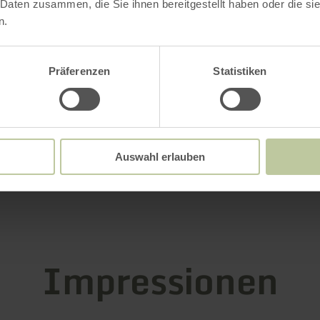
 Daten zusammen, die Sie ihnen bereitgestellt haben oder die s
n.
gszeiten
Präferenzen
Statistiken
le / Besonderheiten
rien
Auswahl erlauben
ngebot
Impressionen