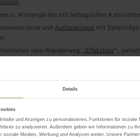
hkeiten
me u. Wintergärten mit behaglichen Kaminöfe
onnenterrasse und
Außenanlage
mit Spielmögli
er
ehminuten vom Wanderweg „
Eifelsteig
“, zwisc
lstein, Etappe 10, entfernt
rlaubt
Details
Weitere Infos
Cookies
nhalte und Anzeigen zu personalisieren, Funktionen für soziale
Website zu analysieren. Außerdem geben wir Informationen zu I
r soziale Medien, Werbung und Analysen weiter. Unsere Partner